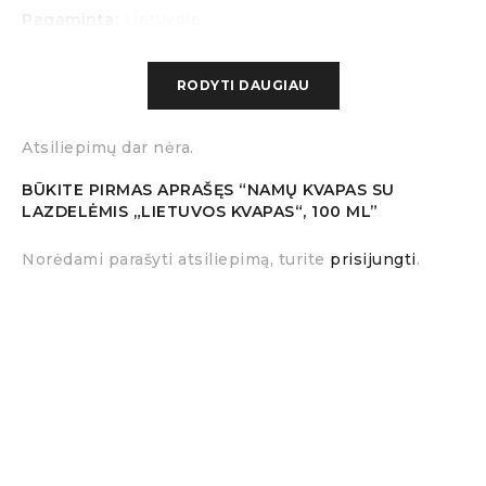
Pagaminta:
Lietuvoje
RODYTI DAUGIAU
Atsiliepimų dar nėra.
BŪKITE PIRMAS APRAŠĘS “NAMŲ KVAPAS SU
LAZDELĖMIS „LIETUVOS KVAPAS“, 100 ML”
Norėdami parašyti atsiliepimą, turite
prisijungti
.