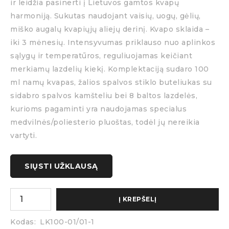
ir leidžia pasinerti į Lietuvos gamtos kvapų
harmoniją. Sukutas naudojant vaisių, uogų, gėlių,
miško augalų kvapiųjų aliejų derinį. Kvapo sklaida –
iki 3 mėnesių. Intensyvumas priklauso nuo aplinkos
sąlygų ir temperatūros, reguliuojamas keičiant
merkiamų lazdelių kiekį. Komplektaciją sudaro 100
ml namų kvapas, žalios spalvos stiklo buteliukas su
sidabro spalvos kamšteliu bei 8 baltos lazdelės,
kurioms pagaminti yra naudojamas specialus
medvilnės/poliesterio pluoštas, todėl jų nereikia
vartyti.
SIŲSTI UŽKLAUSĄ
Į KREPŠELĮ
Kodas:
LK100-01/01-1