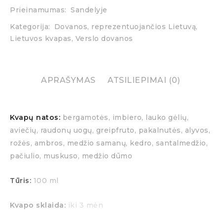
Prieinamumas:
Sandelyje
Kategorija:
Dovanos, reprezentuojančios Lietuvą
,
Lietuvos kvapas
,
Verslo dovanos
APRAŠYMAS
ATSILIEPIMAI (0)
Kvapų natos:
bergamotės, imbiero, lauko gėlių,
aviečių, raudonų uogų, greipfruto, pakalnutės, alyvos,
rožės, ambros, medžio samanų, kedro, santalmedžio,
pačiulio, muskuso, medžio dūmo
Tūris:
100 ml
Kvapo sklaida:
iki 3 mėn