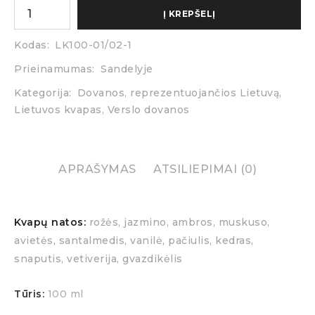
Į KREPŠELĮ
Kodas:
LK100-01/02-1
Prieinamumas:
Sandelyje
Kategorija:
Dovanos, reprezentuojančios Lietuvą
,
Lietuvos kvapas
,
Verslo dovanos
APRAŠYMAS
ATSILIEPIMAI (0)
Kvapų natos:
rožės, jazmino, ambros, muskuso,
avietės, santalmedis, vanilė, pačiulis, kedras,
snaputis, vetiverija, gvazdikėlis
Tūris:
100 ml