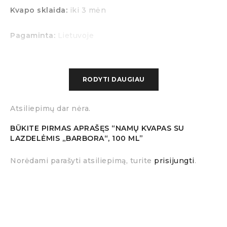
Kvapo sklaida:
iki 3 mėn
Pagaminta:
Lietuvoje
RODYTI DAUGIAU
Atsiliepimų dar nėra.
BŪKITE PIRMAS APRAŠĘS “NAMŲ KVAPAS SU
LAZDELĖMIS „BARBORA“, 100 ML”
Norėdami parašyti atsiliepimą, turite
prisijungti
.