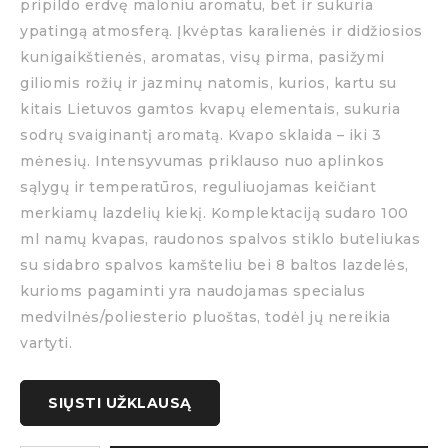
pripildo erdvę maloniu aromatu, bet ir sukuria
ypatingą atmosferą. Įkvėptas karalienės ir didžiosios
kunigaikštienės, aromatas, visų pirma, pasižymi
giliomis rožių ir jazminų natomis, kurios, kartu su
kitais Lietuvos gamtos kvapų elementais, sukuria
sodrų svaiginantį aromatą. Kvapo sklaida – iki 3
mėnesių. Intensyvumas priklauso nuo aplinkos
sąlygų ir temperatūros, reguliuojamas keičiant
merkiamų lazdelių kiekį. Komplektaciją sudaro 100
ml namų kvapas, raudonos spalvos stiklo buteliukas
su sidabro spalvos kamšteliu bei 8 baltos lazdelės,
kurioms pagaminti yra naudojamas specialus
medvilnės/poliesterio pluoštas, todėl jų nereikia
vartyti.
SIŲSTI UŽKLAUSĄ