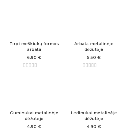
Tirpi meškiukų formos
Arbata metalinėje
arbata
dėžutėje
6.90
€
5.50
€
Guminukai metalinėje
Ledinukai metalinėje
dėžutėje
dėžutėje
4.90
€
4.90
€