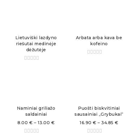
Lietuviški lazdyno
Arbata arba kava be
riešutai medinėje
kofeino
dėžutėje
Naminiai griliažo
Puošti biskvitiniai
saldainiai
sausainiai „Grybukai“
8.00
€
–
13.00
€
16.90
€
–
34.85
€