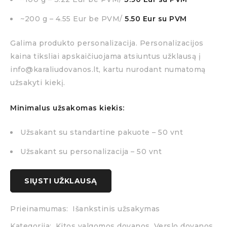
~200 g – 4.55 Eur be PVM/
5.50 Eur su PVM
Galima produkto personalizacija. Personalizacijos
kaina tiksliai apskaičiuojama atsiuntus užklausą į
info@karaliudovanos.lt, kartu nurodant numatomą
užsakyti kiekį.
Minimalus užsakomas kiekis:
Užsakant su standartine pakuote – 50 vnt
Užsakant su personalizacija – 50 vnt
SIŲSTI UŽKLAUSĄ
Prieinamumas:
Išankstinis užsakymas
Kategorija:
Kitos valgomos dovanos
,
Verslo dovanos