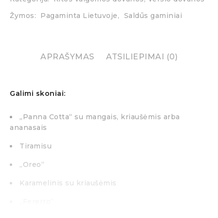
Žymos:
Pagaminta Lietuvoje
,
Saldūs gaminiai
APRAŠYMAS
ATSILIEPIMAI (0)
Galimi skoniai:
„Panna Cotta“ su mangais, kriaušėmis arba
ananasais
Tiramisu
„Oreo“
Karamelinis su kriaušėmis
„Fererro“