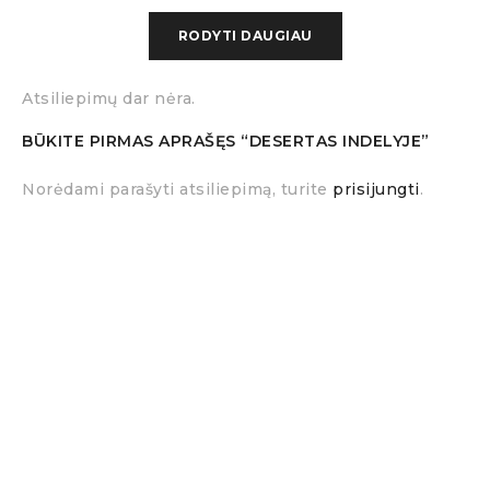
Mascarpone su braškėmis
RODYTI DAUGIAU
„Napoleonas“
Pistacijų su avietėmis
Atsiliepimų dar nėra.
Klasikinis sūrio pyragas
BŪKITE PIRMAS APRAŠĘS “DESERTAS INDELYJE”
„Apelsininis medutis“
Norėdami parašyti atsiliepimą, turite
prisijungti
.
Kilmės šalis:
Lietuva
Galiojimo laikas:
5 k. d.
Galima personalizacija:
Individualaus dizaino lipdukas
Juostelė su logotipu
Logotipo spalvos juostelė