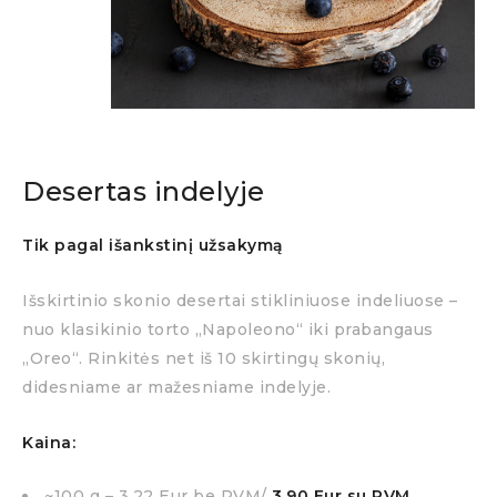
Desertas indelyje
Tik pagal išankstinį užsakymą
Išskirtinio skonio desertai stikliniuose indeliuose –
nuo klasikinio torto „Napoleono“ iki prabangaus
„Oreo“. Rinkitės net iš 10 skirtingų skonių,
didesniame ar mažesniame indelyje.
Kaina:
~100 g – 3.22 Eur be PVM/
3.90 Eur su PVM