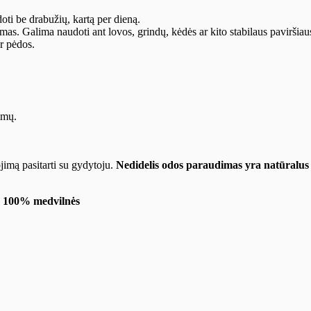
ti be drabužių, kartą per dieną.
mas. Galima naudoti ant lovos, grindų, kėdės ar kito stabilaus paviršiau
r pėdos.
imų.
jimą pasitarti su gydytoju.
Nedidelis odos paraudimas yra natūralus 
os 100% medvilnės