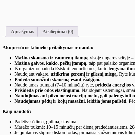
Aprašymas
Atsiliepimai (0)
Akupresūros kilimėlio pritaikymas ir nauda:
Mažina skausmą ir raumenų įtampą
visoje nugaros srityje – 
Mažina galvos, kaklo, pečių įtampą
, taip pat palaiko organi
Iš organizmo padeda išsiskirti endorfinams, kurie
lengvina
ūmų,
Naudojant vakare,
užtikrina geresnį ir gilesnį miegą
. Ryte kūn
Padeda sumažinti skausmą esant išialgijai
.
Naudojamas trumpai (7–10 minučių) ryte,
prideda energijos vi
Prisideda prie odos elastingumo
. Naudojant sistemingai, smai
Naudojimas ant pilvo menstruacijų metu, gali palengvinti 
Naudojamas pėdų ir kojų masažui, leidžia joms pailsėti
. Pė
Kaip naudoti?
Padėtis: sėdima, gulima, stovima.
Masažo trukmė: 10–15 minučių per dieną pradedantiesiems, 20–
Jei juntamas stiprus diskomfortas, pirmaisiais užsiėmimais kili