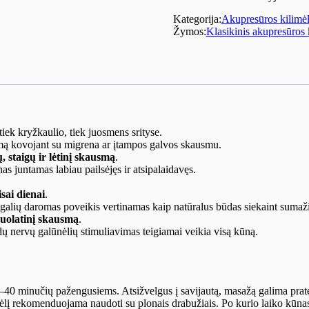
pagalvėle
Kategorija:
Akupresūros kilimėl
(ilgas/mėtinis)
Žymos:
Klasikinis akupresūros 
tiek kryžkaulio, tiek juosmens srityse.
zmą kovojant su migrena ar įtampos galvos skausmu.
 staigų ir lėtinį skausmą
.
as juntamas labiau pailsėjęs ir atsipalaidavęs.
sai dienai
.
galių daromas poveikis vertinamas kaip natūralus būdas siekaint sumažint
nuolatinį skausmą
.
dų nervų galūnėlių stimuliavimas teigiamai veikia visą kūną.
40 minučių pažengusiems. Atsižvelgus į savijautą, masažą galima
pratę
mėlį rekomenduojama naudoti su plonais drabužiais. Po kurio laiko kūnas