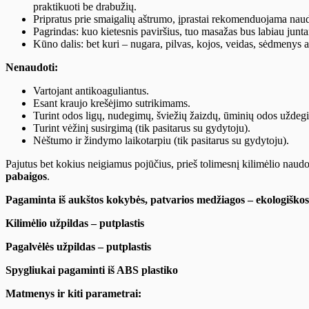
praktikuoti be drabužių.
Pripratus prie smaigalių aštrumo, įprastai rekomenduojama naudo
Pagrindas: kuo kietesnis paviršius, tuo masažas bus labiau junta
Kūno dalis: bet kuri – nugara, pilvas, kojos, veidas, sėdmenys a
Nenaudoti:
Vartojant antikoaguliantus.
Esant kraujo krešėjimo sutrikimams.
Turint odos ligų, nudegimų, šviežių žaizdų, ūminių odos uždeg
Turint vėžinį susirgimą (tik pasitarus su gydytoju).
Nėštumo ir žindymo laikotarpiu (tik pasitarus su gydytoju).
Pajutus bet kokius neigiamus pojūčius, prieš tolimesnį kilimėlio naudo
pabaigos
.
Pagaminta iš aukštos kokybės, patvarios medžiagos – ekologišk
Kilimėlio užpildas – putplastis
Pagalvėlės užpildas – putplastis
Spygliukai pagaminti iš ABS plastiko
Matmenys ir kiti parametrai: