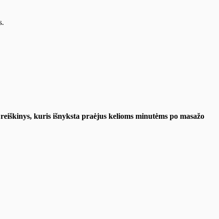
s.
reiškinys, kuris išnyksta praėjus kelioms minutėms po masažo