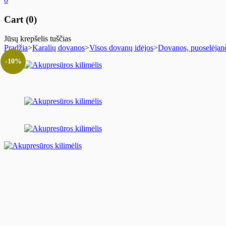
Cart (0)
Jūsų krepšelis tuščias
Pradžia
>
Karalių dovanos
>
Visos dovanų idėjos
>
Dovanos, puoselėjanč
-10%