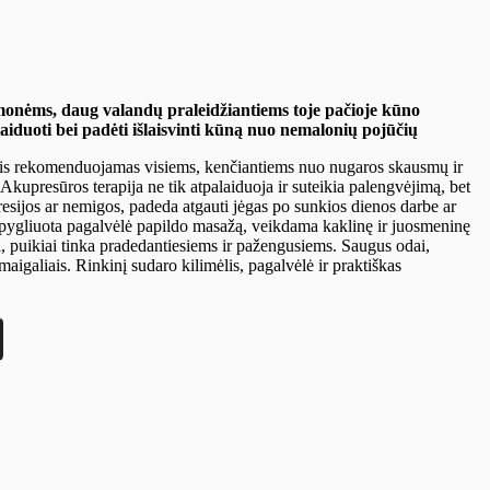
monėms, daug valandų praleidžiantiems toje pačioje kūno
laiduoti bei padėti išlaisvinti kūną nuo nemalonių pojūčių
ėlis rekomenduojamas visiems, kenčiantiems nuo nugaros skausmų ir
Akupresūros terapija ne tik atpalaiduoja ir suteikia palengvėjimą, bet
presijos ar nemigos,
padeda atgauti jėgas po sunkios dienos darbe ar
pygliuota pagalvėlė papildo masažą, veikdama kaklinę ir juosmeninę
i, puikiai tinka pradedantiesiems ir pažengusiems. Saugus odai,
aigaliais. Rinkinį sudaro kilimėlis, pagalvėlė ir praktiškas