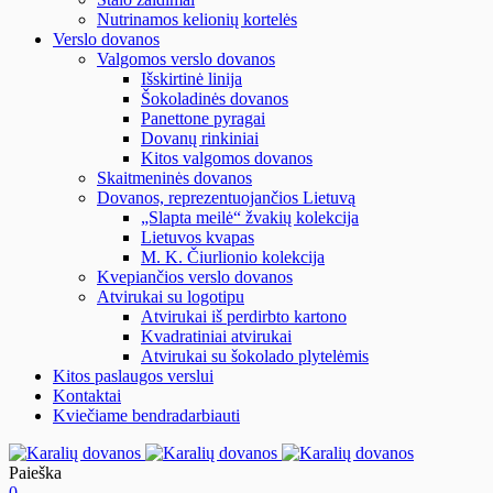
Nutrinamos kelionių kortelės
Verslo dovanos
Valgomos verslo dovanos
Išskirtinė linija
Šokoladinės dovanos
Panettone pyragai
Dovanų rinkiniai
Kitos valgomos dovanos
Skaitmeninės dovanos
Dovanos, reprezentuojančios Lietuvą
„Slapta meilė“ žvakių kolekcija
Lietuvos kvapas
M. K. Čiurlionio kolekcija
Kvepiančios verslo dovanos
Atvirukai su logotipu
Atvirukai iš perdirbto kartono
Kvadratiniai atvirukai
Atvirukai su šokolado plytelėmis
Kitos paslaugos verslui
Kontaktai
Kviečiame bendradarbiauti
Paieška
0