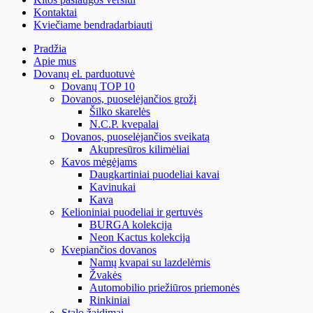
Kontaktai
Kviečiame bendradarbiauti
Pradžia
Apie mus
Dovanų el. parduotuvė
Dovanų TOP 10
Dovanos, puoselėjančios grožį
Šilko skarelės
N.C.P. kvepalai
Dovanos, puoselėjančios sveikatą
Akupresūros kilimėliai
Kavos mėgėjams
Daugkartiniai puodeliai kavai
Kavinukai
Kava
Kelioniniai puodeliai ir gertuvės
BURGA kolekcija
Neon Kactus kolekcija
Kvepiančios dovanos
Namų kvapai su lazdelėmis
Žvakės
Automobilio priežiūros priemonės
Rinkiniai
Stalo žaidimai