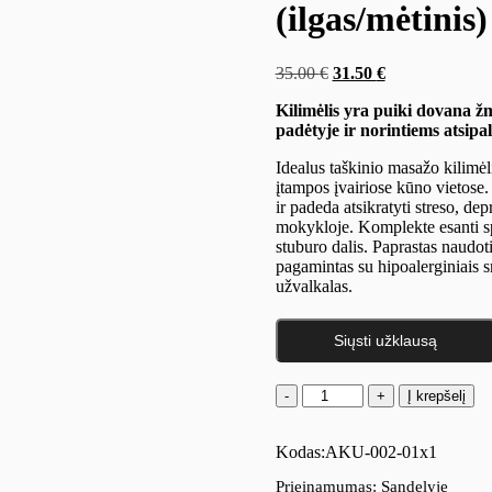
(ilgas/mėtinis)
Original
Current
35.00
€
31.50
€
price
price
Kilimėlis yra puiki dovana ž
was:
is:
padėtyje ir norintiems atsipa
35.00 €.
31.50 €.
Idealus taškinio masažo kilim
įtampos įvairiose kūno vietose.
ir padeda atsikratyti streso, de
mokykloje.
Komplekte esanti s
stuburo dalis. Paprastas naudot
pagamintas su hipoalerginiais sm
užvalkalas.
Siųsti užklausą
produkto
Į krepšelį
kiekis:
Klasikinis
Kodas:
akupresūros
AKU-002-01x1
kilimėlis
Prieinamumas:
Sandelyje
su