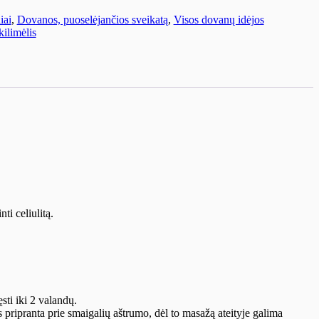
iai
,
Dovanos, puoselėjančios sveikatą
,
Visos dovanų idėjos
kilimėlis
i celiulitą.
sti iki 2 valandų.
 pripranta prie smaigalių aštrumo, dėl to masažą ateityje galima