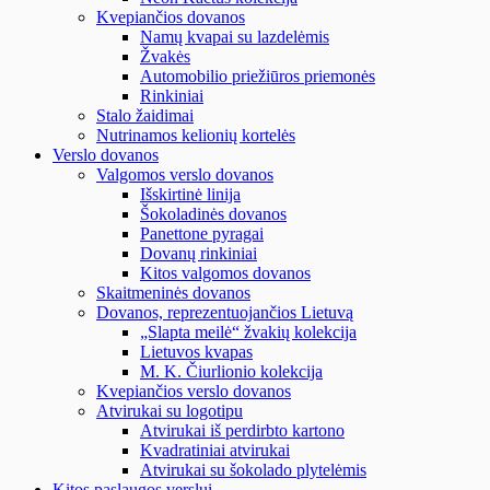
Kvepiančios dovanos
Namų kvapai su lazdelėmis
Žvakės
Automobilio priežiūros priemonės
Rinkiniai
Stalo žaidimai
Nutrinamos kelionių kortelės
Verslo dovanos
Valgomos verslo dovanos
Išskirtinė linija
Šokoladinės dovanos
Panettone pyragai
Dovanų rinkiniai
Kitos valgomos dovanos
Skaitmeninės dovanos
Dovanos, reprezentuojančios Lietuvą
„Slapta meilė“ žvakių kolekcija
Lietuvos kvapas
M. K. Čiurlionio kolekcija
Kvepiančios verslo dovanos
Atvirukai su logotipu
Atvirukai iš perdirbto kartono
Kvadratiniai atvirukai
Atvirukai su šokolado plytelėmis
Kitos paslaugos verslui