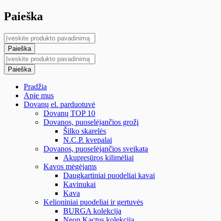
Paieška
Pradžia
Apie mus
Dovanų el. parduotuvė
Dovanų TOP 10
Dovanos, puoselėjančios grožį
Šilko skarelės
N.C.P. kvepalai
Dovanos, puoselėjančios sveikatą
Akupresūros kilimėliai
Kavos mėgėjams
Daugkartiniai puodeliai kavai
Kavinukai
Kava
Kelioniniai puodeliai ir gertuvės
BURGA kolekcija
Neon Kactus kolekcija