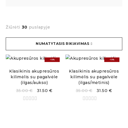
Žiūrėti
30
puslapyje
NUMATYTASIS RIKIAVIMAS
-10%
-10%
Klasikinis akupresūros
Klasikinis akupresūros
kilimėlis su pagalvėle
kilimėlis su pagalvėle
(ilgas/aukso)
(ilgas/mėtinis)
35.00
€
31.50
€
35.00
€
31.50
€