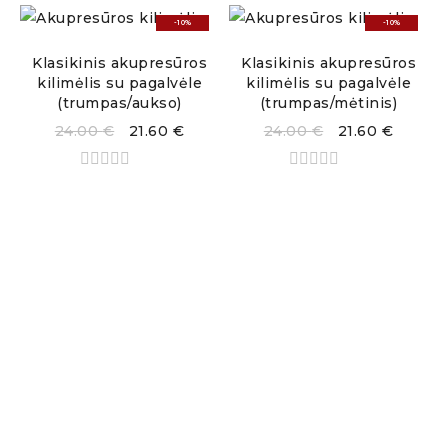
-10%
-10%
Klasikinis akupresūros
Klasikinis akupresūros
kilimėlis su pagalvėle
kilimėlis su pagalvėle
(trumpas/aukso)
(trumpas/mėtinis)
24.00
€
21.60
€
24.00
€
21.60
€