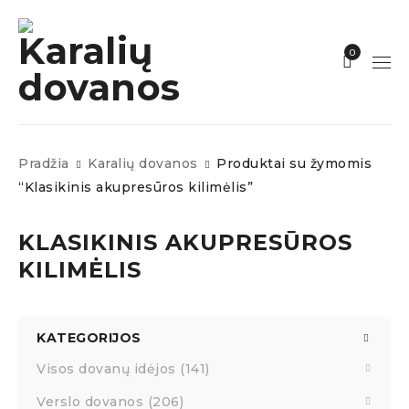
0
Pradžia
Karalių dovanos
Produktai su žymomis
“Klasikinis akupresūros kilimėlis”
KLASIKINIS AKUPRESŪROS
KILIMĖLIS
KATEGORIJOS
Visos dovanų idėjos (141)
Verslo dovanos (206)