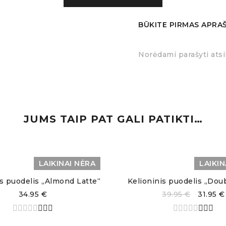
 indaplovėje,
metalinį korpusą rekomenduojama plauti rank
BŪKITE PIRMAS APRAŠ
Norėdami parašyti atsi
JUMS TAIP PAT GALI PATIKTI…
LAIKINAI NĖRA
LAIKIN
is puodelis „Almond Latte“
Kelioninis puodelis „Dou
34.95
€
39.95
€
31.95
€