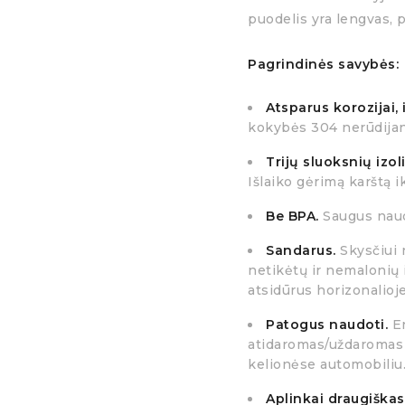
puodelis yra lengvas, p
Pagrindinės savybės:
Atsparus korozijai,
kokybės 304 nerūdijan
Trijų sluoksnių izol
Išlaiko gėrimą karštą ik
Be BPA.
Saugus naud
Sandarus.
Skysčiui 
netikėtų ir nemalonių i
atsidūrus horizonalioje
Patogus naudoti.
E
atidaromas/uždaromas p
kelionėse automobiliu
Aplinkai draugiškas