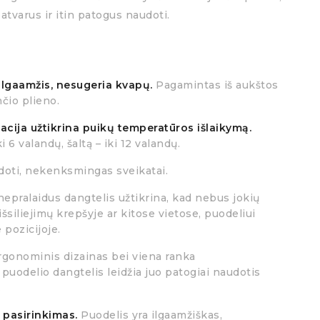
atvarus ir itin patogus naudoti.
 ilgaamžis, nesugeria kvapų.
Pagamintas iš aukštos
čio plieno.
iacija užtikrina puikų temperatūros išlaikymą.
i 6 valandų, šaltą – iki 12 valandų.
oti, nekenksmingas sveikatai.
nepralaidus dangtelis užtikrina, kad nebus jokių
šsiliejimų krepšyje ar kitose vietose, puodeliui
 pozicijoje.
rgonominis dizainas bei viena ranka
uodelio dangtelis leidžia juo patogiai naudotis
.
 pasirinkimas.
Puodelis yra ilgaamžiškas,