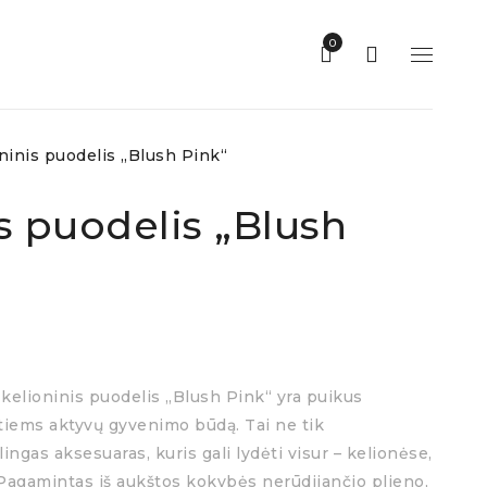
0
ninis puodelis „Blush Pink“
s puodelis „Blush
elioninis puodelis „Blush Pink“ yra puikus
iems aktyvų gyvenimo būdą. Tai ne tik
lingas aksesuaras, kuris gali lydėti visur – kelionėse,
. Pagamintas iš aukštos kokybės nerūdijančio plieno,