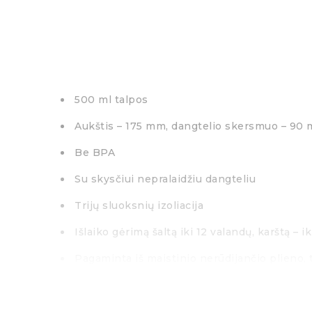
500 ml talpos
Aukštis
– 175 mm
, dangtelio skersmuo – 90
Be BPA
Su skysčiui nepralaidžiu dangteliu
Trijų sluoksnių izoliacija
Išlaiko gėrimą šaltą iki 12 valandų, karštą – i
Pagaminta iš maistinio nerūdijančio plieno
Su guminiu neslystančiu dugnu
Lengvai prisitaiko prie bet kokio automobilio