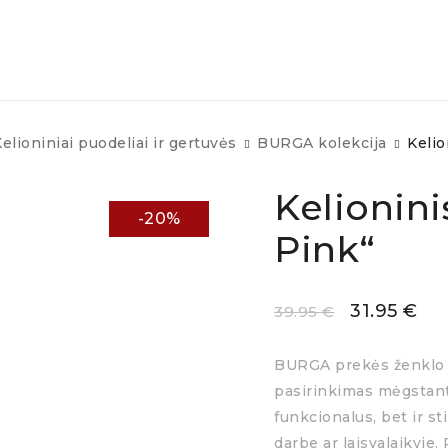
elioniniai puodeliai ir gertuvės
BURGA kolekcija
Kelio
Kelionini
-20%
Pink“
31.95
€
39.95
€
BURGA prekės ženklo k
pasirinkimas mėgstant
funkcionalus, bet ir sti
darbe ar laisvalaikyje