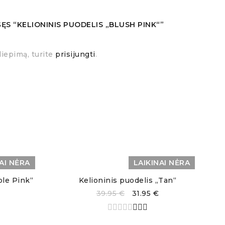
omis, kad būtų išsaugomi dažai
ĘS “KELIONINIS PUODELIS „BLUSH PINK“”
liepimą, turite
prisijungti
.
AI NĖRA
LAIKINAI NĖRA
ble Pink“
Kelioninis puodelis „Tan“
39.95
€
31.95
€