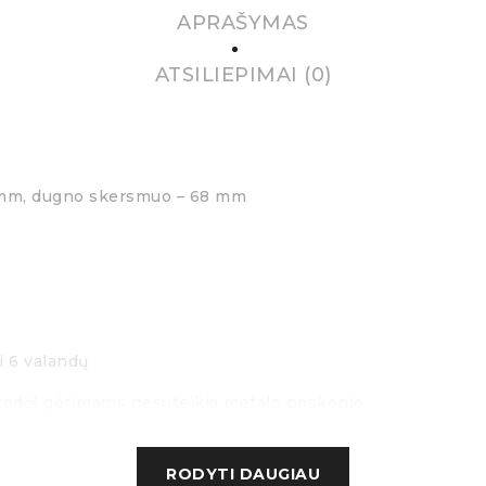
APRAŠYMAS
ATSILIEPIMAI (0)
 mm
, d
ugno skersmuo
– 68 mm
ki 6 valandų
, todėl gėrimams nesuteikia metalo poskonio
RODYTI DAUGIAU
 puodelio laikiklio