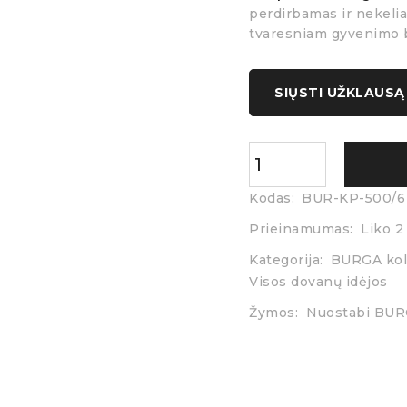
perdirbamas ir nekelia
tvaresniam gyvenimo 
SIŲSTI UŽKLAUSĄ
Kodas:
BUR-KP-500/6
Prieinamumas:
Liko 2
Kategorija:
BURGA kol
Visos dovanų idėjos
Žymos:
Nuostabi BURG