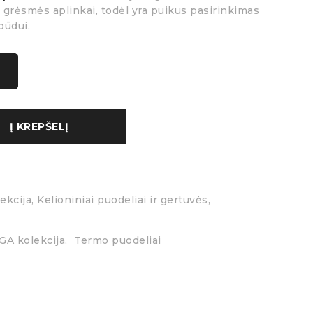
 grėsmės aplinkai, todėl yra puikus pasirinkimas
būdui.
Į KREPŠELĮ
ekcija
,
Kelioniniai puodeliai ir gertuvės
,
A kolekcija
,
Termo puodeliai