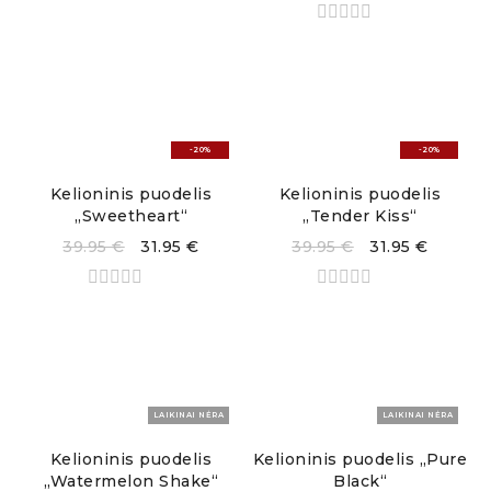
-20%
-20%
Kelioninis puodelis
Kelioninis puodelis
„Sweetheart“
„Tender Kiss“
39.95
€
31.95
€
39.95
€
31.95
€
LAIKINAI NĖRA
LAIKINAI NĖRA
Kelioninis puodelis
Kelioninis puodelis „Pure
„Watermelon Shake“
Black“