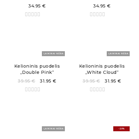
34.95
€
34.95
€
LAIKINAI NĖRA
LAIKINAI NĖRA
Kelioninis puodelis
Kelioninis puodelis
„Double Pink“
„White Cloud“
39.95
€
31.95
€
39.95
€
31.95
€
LAIKINAI NĖRA
-20%