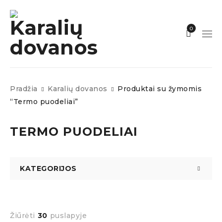
0
Pradžia
Karalių dovanos
Produktai su žymomis
“Termo puodeliai”
TERMO PUODELIAI
KATEGORIJOS
Žiūrėti
30
puslapyje