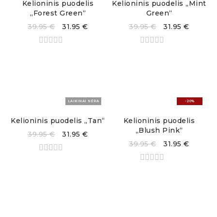
Kelioninis puodelis
Kelioninis puodelis „Mint
„Forest Green“
Green“
39.95
€
31.95
€
39.95
€
31.95
€
LAIKINAI NĖRA
-20%
Kelioninis puodelis „Tan“
Kelioninis puodelis
„Blush Pink“
39.95
€
31.95
€
39.95
€
31.95
€