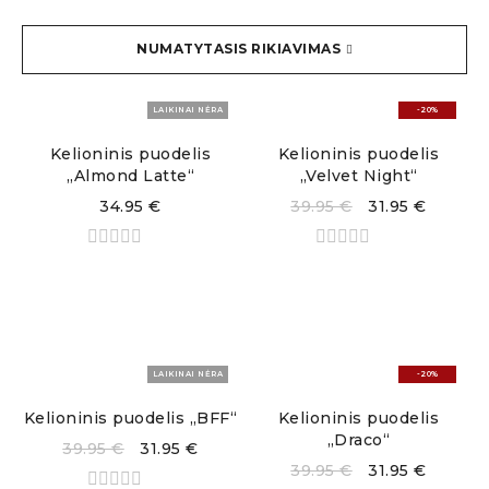
NUMATYTASIS RIKIAVIMAS
LAIKINAI NĖRA
-20%
Kelioninis puodelis
Kelioninis puodelis
„Almond Latte“
„Velvet Night“
34.95
€
39.95
€
31.95
€
LAIKINAI NĖRA
-20%
Kelioninis puodelis „BFF“
Kelioninis puodelis
„Draco“
39.95
€
31.95
€
39.95
€
31.95
€