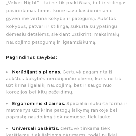
„Velvet Night“ – tai ne tik praktiškas, bet ir stilingas
pasirinkimas tiems, kurie savo kasdieniniame
gyvenime vertina kokybę ir patogumą. Aukštos
kokybės, patvari ir stilinga, sukurta su ypatingu
dėmesiu detalėms, siekiant užtikrinti maksimalų
naudojimo patogumą ir ilgaamžiškumą.
Pagrindinės savybės:
Nerūdijantis plienas.
Gertuvė pagaminta iš
aukštos kokybės nerūdijančio plieno, kuris ne tik
užtikrina ilgalaikį naudojimą, bet ir saugo nuo
korozijos bei kitų pažeidimų.
Ergonominis dizainas.
Specialiai sukurta forma ir
matmenys užtikrina patogų laikymą rankoje bei
paprastą naudojimą tiek namuose, tiek lauke.
Universali paskirtis.
Gertuvė tinkama tiek
karštiems, tiek šaltiems gėrimams, todėl puikiai