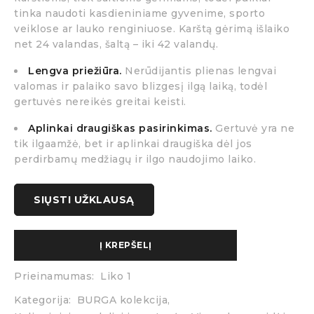
tinka naudoti kasdieniniame gyvenime, sporto
veiklose ar lauko renginiuose. Karštą gėrimą išlaiko
net 24 valandas, šaltą
–
iki 42 valandų.
Lengva priežiūra.
Nerūdijantis plienas lengvai
valomas ir palaiko savo blizgesį ilgą laiką, todėl
gertuvės nereikės greitai keisti.
Aplinkai draugiškas pasirinkimas.
Gertuvė yra ne
tik ilgaamžė, bet ir aplinkai draugiška dėl jos
perdirbamų medžiagų ir ilgo naudojimo laiko.
SIŲSTI UŽKLAUSĄ
Į KREPŠELĮ
Prieinamumas:
Liko 1
Kategorija:
BURGA kolekcija
,