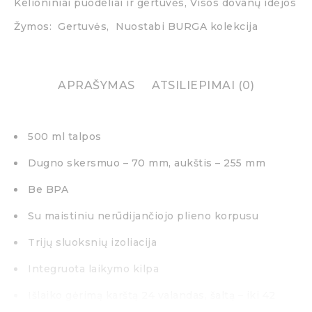
Kelioniniai puodeliai ir gertuvės
,
Visos dovanų idėjos
Žymos:
Gertuvės
,
Nuostabi BURGA kolekcija
APRAŠYMAS
ATSILIEPIMAI (0)
500 ml talpos
Dugno skersmuo – 70 mm, aukštis – 255 mm
Be BPA
Su maistiniu nerūdijančiojo plieno korpusu
Trijų sluoksnių izoliacija
Integruota laikymo kilpa
Išlaiko gėrimą karštą 24 valandas, šaltą – iki 42
valandų