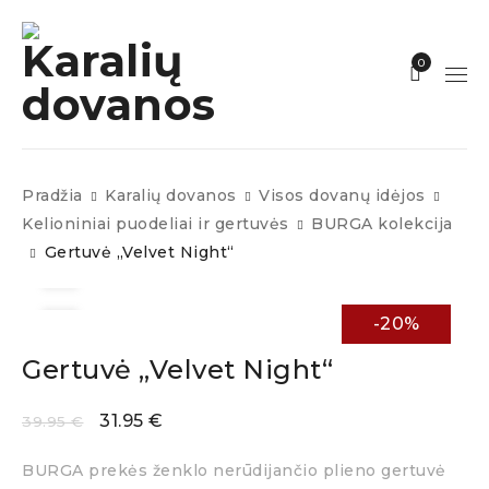
0
Pradžia
Karalių dovanos
Visos dovanų idėjos
Kelioniniai puodeliai ir gertuvės
BURGA kolekcija
Gertuvė „Velvet Night“
-20%
Gertuvė „Velvet Night“
31.95
€
39.95
€
BURGA prekės ženklo nerūdijančio plieno gertuvė