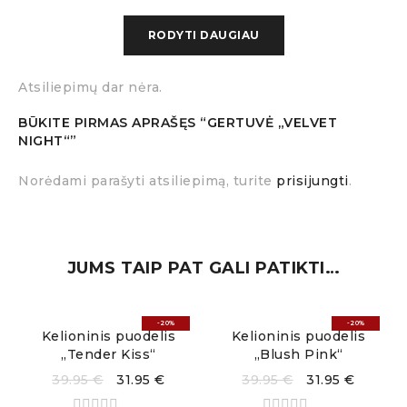
Su užsukamu, visiškai skysčiui nepralaidžiu
RODYTI DAUGIAU
dangteliu
Atsiliepimų dar nėra.
Su neslystančiu dugnu, užtikrinančiu geresnį
stabilumą ir sukibimą su paviršiais
BŪKITE PIRMAS APRAŠĘS “GERTUVĖ „VELVET
NIGHT“”
Norėdami parašyti atsiliepimą, turite
prisijungti
.
JUMS TAIP PAT GALI PATIKTI…
-20%
-20%
Kelioninis puodelis
Kelioninis puodelis
„Tender Kiss“
„Blush Pink“
39.95
€
31.95
€
39.95
€
31.95
€