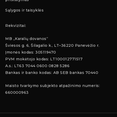
Sąlygos ir taisyklės
Rekvizitai:
MB „Karalių dovanos“
Šviesos g. 6, Šilagalio k., LT–36220 Panevėžio r.
Įmonės kodas: 305119470
PVM mokėtojo kodas: LT100012771517
A.s.: LT63 7044 0600 0828 5286
Bankas ir banko kodas: AB SEB bankas 70440
Maisto tvarkymo subjekto atpažinimo numeris:
660000963