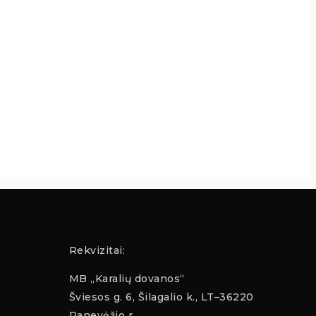
Rekvizitai:
MB „Karalių dovanos“
Šviesos g. 6, Šilagalio k., LT–36220
Panevėžio r.