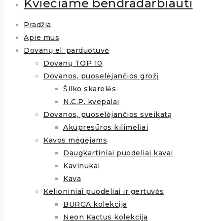
Kviečiame bendradarbiauti
Pradžia
Apie mus
Dovanų el. parduotuvė
Dovanų TOP 10
Dovanos, puoselėjančios grožį
Šilko skarelės
N.C.P. kvepalai
Dovanos, puoselėjančios sveikatą
Akupresūros kilimėliai
Kavos mėgėjams
Daugkartiniai puodeliai kavai
Kavinukai
Kava
Kelioniniai puodeliai ir gertuvės
BURGA kolekcija
Neon Kactus kolekcija