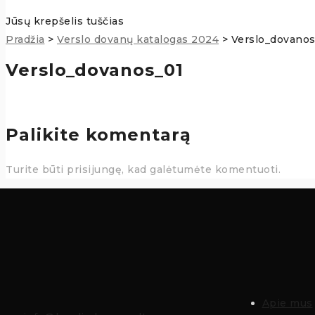
Jūsų krepšelis tuščias
Pradžia
>
Verslo dovanų katalogas 2024
>
Verslo_dovanos
Verslo_dovanos_01
Palikite komentarą
Turite būti prisijungę, kad galėtumėte komentuoti.
Apie mus