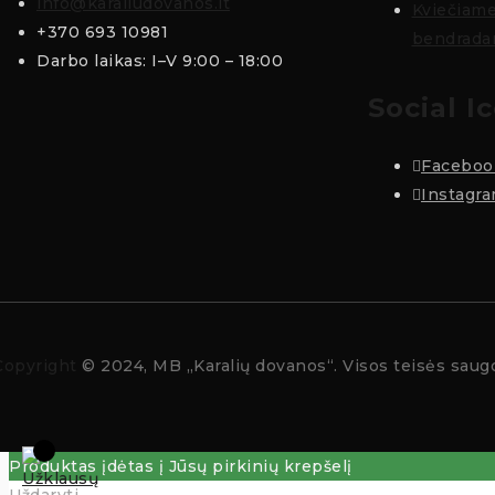
info@karaliudovanos.lt
Kviečiam
+370 693 10981
bendradar
Darbo laikas: I–V 9:00 – 18:00
Social I
Faceboo
Instagr
Copyright
© 2024, MB „Karalių dovanos“. Visos teisės sau
Produktas įdėtas į Jūsų pirkinių krepšelį
Uždaryti