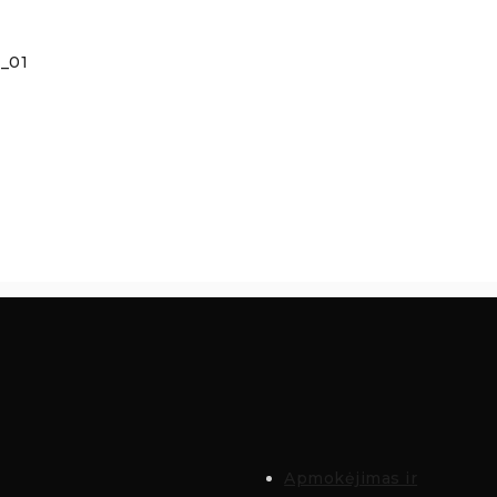
_01
Apmokėjimas ir