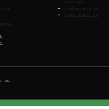
e
pristatymas
biauti
Privatumo politika
Sąlygos ir taisyklės
cons
k
am
gomos.