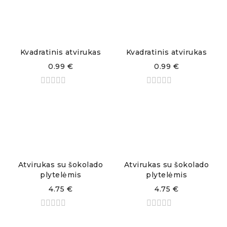
Kvadratinis atvirukas
Kvadratinis atvirukas
0.99
€
0.99
€
Atvirukas su šokolado
Atvirukas su šokolado
plytelėmis
plytelėmis
4.75
€
4.75
€