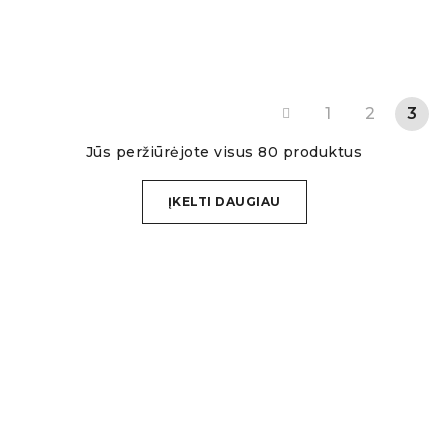
1
2
3
Jūs peržiūrėjote visus 80 produktus
ĮKELTI DAUGIAU