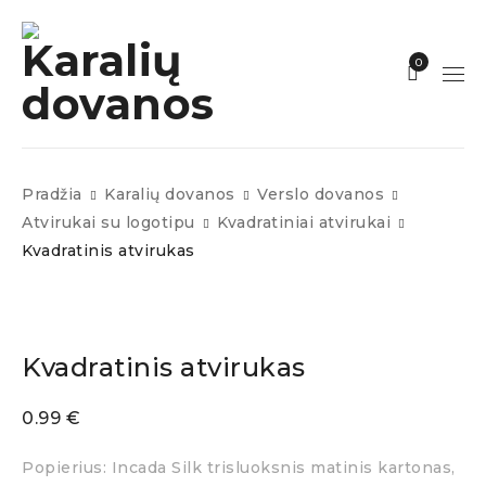
0
Pradžia
Karalių dovanos
Verslo dovanos
Atvirukai su logotipu
Kvadratiniai atvirukai
Kvadratinis atvirukas
Kvadratinis atvirukas
0.99
€
Popierius: Incada Silk trisluoksnis matinis kartonas,