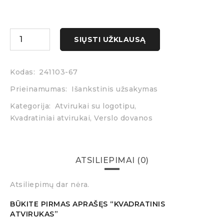
SIŲSTI UŽKLAUSĄ
Kodas:
241103-67
Prieinamumas:
Išankstinis užsakymas
Kategorija:
Atvirukai su logotipu
,
Kvadratiniai atvirukai
,
Verslo dovanos
ATSILIEPIMAI (0)
Atsiliepimų dar nėra.
BŪKITE PIRMAS APRAŠĘS “KVADRATINIS
ATVIRUKAS”