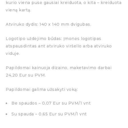
kurio viena pusė gausiai kreiduota, o kita – kreiduota
vieną kartą.
Atviruko dydis: 140 x 140 mm dvigubas.
Logotipo uždėjimo būdas: Įmonės logotipas
atspausdintas ant atviruko viršelio arba atviruko
viduje.
Papildomai kainuoja dizaino, maketavimo darbai
24,20 Eur su PVM.
Papildomai galima užsakyti voką:
Be spaudos – 0,07 Eur su PVM/1 vnt
Su spauda – 0,65 Eur su PVM/1 vnt