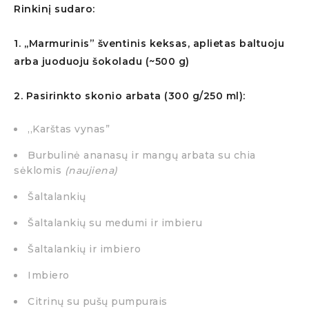
Rinkinį sudaro:
1. ,,Marmurinis” šventinis keksas, aplietas baltuoju
arba juoduoju šokoladu (~500 g)
2. Pasirinkto skonio arbata (300 g/250 ml):
,,Karštas vynas”
Burbulinė ananasų ir mangų arbata su chia
sėklomis
(naujiena)
Šaltalankių
Šaltalankių su medumi ir imbieru
Šaltalankių ir imbiero
Imbiero
Citrinų su pušų pumpurais