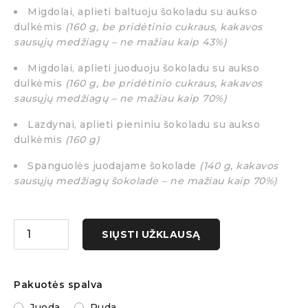
Migdolai, aplieti baltuoju šokoladu su aukso
dulkėmis
(160 g, be pridėtinio cukraus, kakavos
sausųjų medžiagų – ne mažiau kaip 43%)
Migdolai, aplieti juoduoju šokoladu su aukso
dulkėmis
(160 g, be pridėtinio cukraus, kakavos
sausųjų medžiagų – ne mažiau kaip 70%)
Lazdynai, aplieti pieniniu šokoladu su aukso
dulkėmis
(160 g)
Spanguolės juodajame šokolade
(140 g, kakavos
sausųjų medžiagų šokolade – ne mažiau kaip 70%)
SIŲSTI UŽKLAUSĄ
Pakuotės spalva
Juoda
Ruda