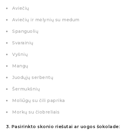
Aviečių
Aviečių ir mėlynių su medum
Spanguolių
Svarainių
Vyšnių
Mangų
Juodųjų serbentų
Šermukšnių
Moliūgų su čili paprika
Morkų su čiobreliais
3.
Pasirinkto skonio riešutai ar uogos šokolade: