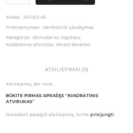
Kodas:
241103-45
Prieinamumas:
Išankstinis užsakymas
Kategorija:
Atvirukai su logotipu
,
Kvadratiniai atvirukai
,
Verslo dovanos
ATSILIEPIMAI (0)
Atsiliepimų dar nėra.
BŪKITE PIRMAS APRAŠĘS “KVADRATINIS
ATVIRUKAS”
Norėdami parašyti atsiliepimą, turite
prisijungti
.