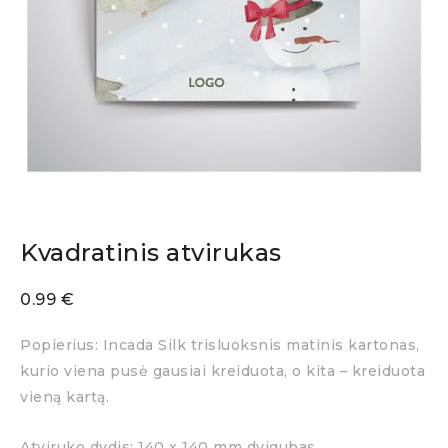
Kvadratinis atvirukas
0.99
€
Popierius: Incada Silk trisluoksnis matinis kartonas,
kurio viena pusė gausiai kreiduota, o kita – kreiduota
vieną kartą.
Atviruko dydis: 140 x 140 mm dvigubas.