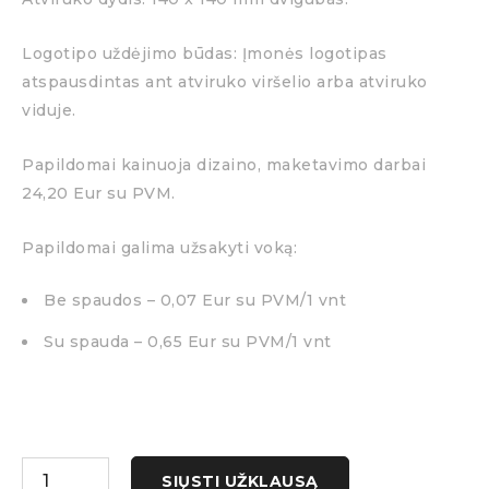
Logotipo uždėjimo būdas: Įmonės logotipas
atspausdintas ant atviruko viršelio arba atviruko
viduje.
Papildomai kainuoja dizaino, maketavimo darbai
24,20 Eur su PVM.
Papildomai galima užsakyti voką:
Be spaudos – 0,07 Eur su PVM/1 vnt
Su spauda – 0,65 Eur su PVM/1 vnt
SIŲSTI UŽKLAUSĄ