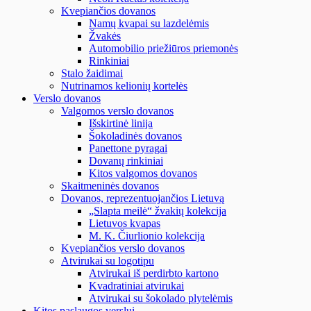
Kvepiančios dovanos
Namų kvapai su lazdelėmis
Žvakės
Automobilio priežiūros priemonės
Rinkiniai
Stalo žaidimai
Nutrinamos kelionių kortelės
Verslo dovanos
Valgomos verslo dovanos
Išskirtinė linija
Šokoladinės dovanos
Panettone pyragai
Dovanų rinkiniai
Kitos valgomos dovanos
Skaitmeninės dovanos
Dovanos, reprezentuojančios Lietuvą
„Slapta meilė“ žvakių kolekcija
Lietuvos kvapas
M. K. Čiurlionio kolekcija
Kvepiančios verslo dovanos
Atvirukai su logotipu
Atvirukai iš perdirbto kartono
Kvadratiniai atvirukai
Atvirukai su šokolado plytelėmis
Kitos paslaugos verslui