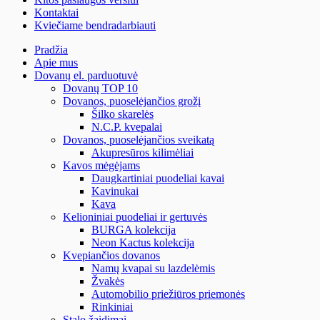
Kontaktai
Kviečiame bendradarbiauti
Pradžia
Apie mus
Dovanų el. parduotuvė
Dovanų TOP 10
Dovanos, puoselėjančios grožį
Šilko skarelės
N.C.P. kvepalai
Dovanos, puoselėjančios sveikatą
Akupresūros kilimėliai
Kavos mėgėjams
Daugkartiniai puodeliai kavai
Kavinukai
Kava
Kelioniniai puodeliai ir gertuvės
BURGA kolekcija
Neon Kactus kolekcija
Kvepiančios dovanos
Namų kvapai su lazdelėmis
Žvakės
Automobilio priežiūros priemonės
Rinkiniai
Stalo žaidimai