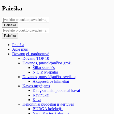
Paieška
Pradžia
Apie mus
Dovanų el. parduotuvė
Dovanų TOP 10
Dovanos, puoselėjančios grožį
Šilko skarelės
N.C.P. kvepalai
Dovanos, puoselėjančios sveikatą
Akupresūros kilimėliai
Kavos mėgėjams
Daugkartiniai puodeliai kavai
Kavinukai
Kava
Kelioniniai puodeliai ir gertuvės
BURGA kolekcija
Neon Kactus kolekcija