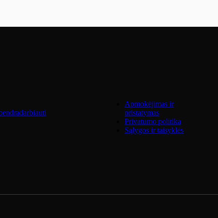
Apmokėjimas ir
endradarbiauti
pristatymas
Privatumo politika
Sąlygos ir taisyklės