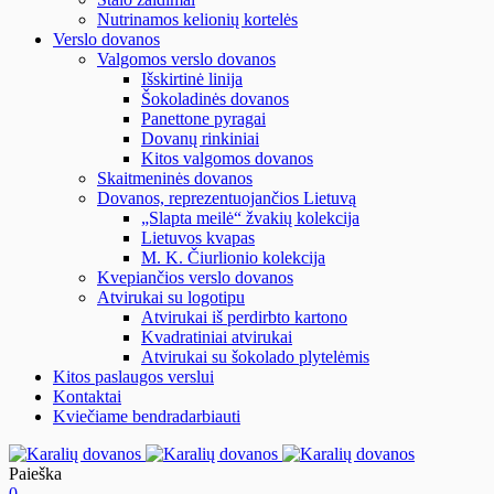
Nutrinamos kelionių kortelės
Verslo dovanos
Valgomos verslo dovanos
Išskirtinė linija
Šokoladinės dovanos
Panettone pyragai
Dovanų rinkiniai
Kitos valgomos dovanos
Skaitmeninės dovanos
Dovanos, reprezentuojančios Lietuvą
„Slapta meilė“ žvakių kolekcija
Lietuvos kvapas
M. K. Čiurlionio kolekcija
Kvepiančios verslo dovanos
Atvirukai su logotipu
Atvirukai iš perdirbto kartono
Kvadratiniai atvirukai
Atvirukai su šokolado plytelėmis
Kitos paslaugos verslui
Kontaktai
Kviečiame bendradarbiauti
Paieška
0