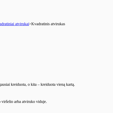
dratiniai atvirukai
>
Kvadratinis atvirukas
ausiai kreiduota, o kita – kreiduota vieną kartą.
viršelio arba atviruko viduje.