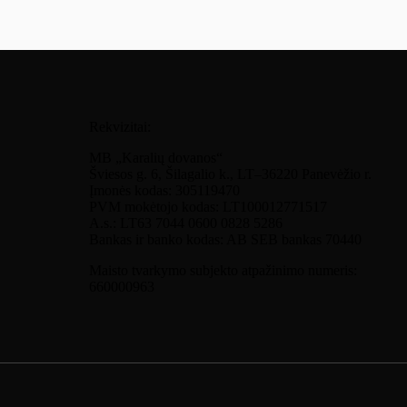
Rekvizitai:
MB „Karalių dovanos“
Šviesos g. 6, Šilagalio k., LT–36220 Panevėžio r.
Įmonės kodas: 305119470
PVM mokėtojo kodas: LT100012771517
A.s.: LT63 7044 0600 0828 5286
Bankas ir banko kodas: AB SEB bankas 70440
Maisto tvarkymo subjekto atpažinimo numeris:
660000963