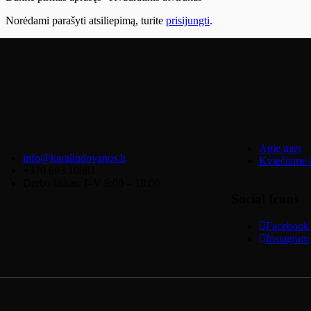
Norėdami parašyti atsiliepimą, turite
prisijungti
.
Apie mus
info@karaliudovanos.lt
Kviečiame b
+370 693 10981
Darbo laikas: I–V 9:00 – 18:00
Social Icons
Facebook
Instagram