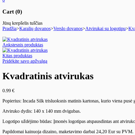
Cart (0)
Jūsų krepšelis tuščias
Pradžia
>
Karalių dovanos
>
Verslo dovanos
>
Atvirukai su logotipu
>
Kva
Ankstesnis produktas
Kitas produktas
Pridėkite savo apžvalgą
Kvadratinis atvirukas
0.99
€
Popierius: Incada Silk trisluoksnis matinis kartonas, kurio viena pusė g
Atviruko dydis: 140 x 140 mm dvigubas.
Logotipo uždėjimo būdas: Įmonės logotipas atspausdintas ant atviruko 
Papildomai kainuoja dizaino, maketavimo darbai 24,20 Eur su PVM.