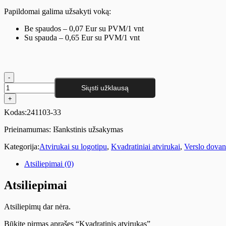
Papildomai galima užsakyti voką:
Be spaudos – 0,07 Eur su PVM/1 vnt
Su spauda – 0,65 Eur su PVM/1 vnt
produkto
kiekis:
Siųsti užklausą
Kvadratinis
atvirukas
Kodas:
241103-33
Prieinamumas:
Išankstinis užsakymas
Kategorija:
Atvirukai su logotipu
,
Kvadratiniai atvirukai
,
Verslo dova
Atsiliepimai (0)
Atsiliepimai
Atsiliepimų dar nėra.
Būkite pirmas aprašęs “Kvadratinis atvirukas”