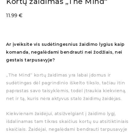
Kortų žaidimas „The Mind“
11.99
€
Ar įveiksite vis sudėtingesnius žaidimo lygius kaip
komanda, negalėdami bendrauti nei žodžiais, nei
gestais tarpusavyje?
„The Mind“ kortų žaidimas yra labai įdomus ir
sudėtingas dėl pagrindinio iškelto tikslo, tačiau itin
paprastas savo taisyklėmis, todėl įtraukia kiekvieną,
net ir tą, kuris nėra aktyvus stalo žaidimų žaidėjas.
Kiekvienam žaidėjui, atsižvelgiant į žaidimo lygį,
išdalinamas tam tikras skaičius kortų su atsitiktiniais
skaičiais. Žaidėjai, negalėdami bendrauti tarpusavyje