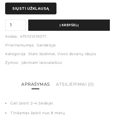
SIŲSTI UŽKLAUSĄ
Į KREPŠELĮ
Kodas:
475101019071
Prieinamumas:
Sandelyje
Kategorija:
Stalo žaidimai
,
Visos dovanų idėjos
Žymos:
Įdomiam laisvalaikiui
APRAŠYMAS
ATSILIEPIMAI (0)
Gali žaisti 2–4 žaidėjai
Tinkamas žaisti nuo 8 metų