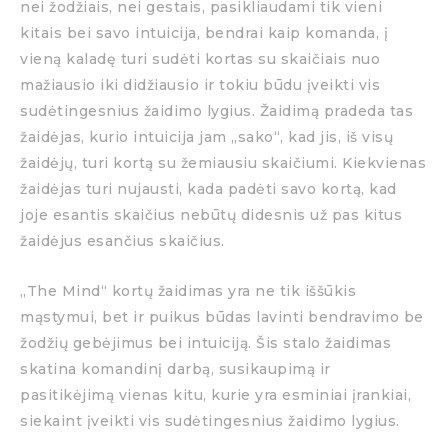
nei žodžiais, nei gestais, pasikliaudami tik vieni
kitais bei savo intuicija, bendrai kaip komanda, į
vieną kaladę turi sudėti kortas su skaičiais nuo
mažiausio iki didžiausio ir tokiu būdu įveikti vis
sudėtingesnius žaidimo lygius. Žaidimą pradeda tas
žaidėjas, kurio intuicija jam „sako“, kad jis, iš visų
žaidėjų, turi kortą su žemiausiu skaičiumi. Kiekvienas
žaidėjas turi nujausti, kada padėti savo kortą, kad
joje esantis skaičius nebūtų didesnis už pas kitus
žaidėjus esančius skaičius.
„The Mind“ kortų žaidimas yra ne tik iššūkis
mąstymui, bet ir puikus būdas lavinti bendravimo be
žodžių gebėjimus bei intuiciją. Šis stalo žaidimas
skatina komandinį darbą, susikaupimą ir
pasitikėjimą vienas kitu, kurie yra esminiai įrankiai,
siekaint įveikti vis sudėtingesnius žaidimo lygius.