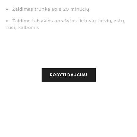
Žaidimas trunka apie 20 minučių
Žaidimo taisyklės aprašytos lietuvių, latvių, estų,
rusų kalbomis
RODYTI DAUGIAU