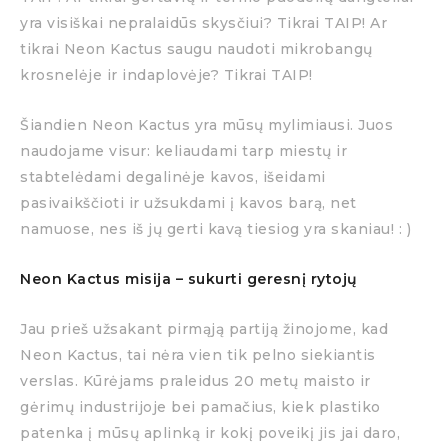
yra visiškai nepralaidūs skysčiui? Tikrai TAIP! Ar
tikrai Neon Kactus saugu naudoti mikrobangų
krosnelėje ir indaplovėje? Tikrai TAIP!
Šiandien Neon Kactus yra mūsų mylimiausi. Juos
naudojame visur: keliaudami tarp miestų ir
stabtelėdami degalinėje kavos, išeidami
pasivaikščioti ir užsukdami į kavos barą, net
namuose, nes iš jų gerti kavą tiesiog yra skaniau! : )
Neon Kactus misija – sukurti geresnį rytojų
Jau prieš užsakant pirmąją partiją žinojome, kad
Neon Kactus, tai nėra vien tik pelno siekiantis
verslas. Kūrėjams praleidus 20 metų maisto ir
gėrimų industrijoje bei pamačius, kiek plastiko
patenka į mūsų aplinką ir kokį poveikį jis jai daro,