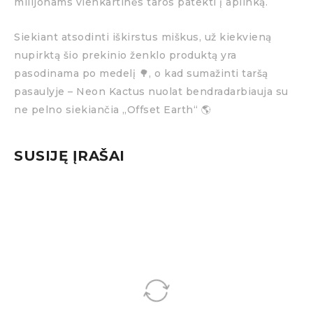
milijonams vienkartinės taros patekti į aplinką.
Siekiant atsodinti iškirstus miškus, už kiekvieną
nupirktą šio prekinio ženklo produktą yra
pasodinama po medelį 🌳, o kad sumažinti taršą
pasaulyje – Neon Kactus nuolat bendradarbiauja su
ne pelno siekiančia „Offset Earth“ 🌎
SUSIJĘ ĮRAŠAI