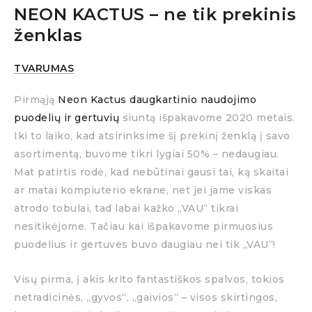
NEON KACTUS – ne tik prekinis
ženklas
TVARUMAS
Pirmąją
Neon Kactus daugkartinio naudojimo
puodelių ir gertuvių
siuntą išpakavome 2020 metais.
Iki to laiko, kad atsirinksime šį prekinį ženklą į savo
asortimentą, buvome tikri lygiai 50% – nedaugiau.
Mat patirtis rodė, kad nebūtinai gausi tai, ką skaitai
ar matai kompiuterio ekrane, net jei jame viskas
atrodo tobulai, tad labai kažko „VAU“ tikrai
nesitikėjome. Tačiau kai išpakavome pirmuosius
puodelius ir gertuves buvo daugiau nei tik „VAU“!
Visų pirma, į akis krito fantastiškos spalvos, tokios
netradicinės, „gyvos“, „gaivios“ – visos skirtingos,