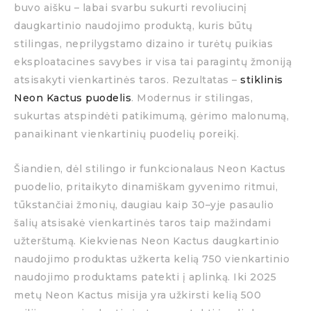
buvo aišku – labai svarbu sukurti revoliucinį
daugkartinio naudojimo produktą, kuris būtų
stilingas, neprilygstamo dizaino ir turėtų puikias
eksploatacines savybes ir visa tai paragintų žmoniją
atsisakyti vienkartinės taros. Rezultatas –
stiklinis
Neon Kactus puodelis
. Modernus ir stilingas,
sukurtas atspindėti patikimumą, gėrimo malonumą,
panaikinant vienkartinių puodelių poreikį.
Šiandien, dėl stilingo ir funkcionalaus Neon Kactus
puodelio, pritaikyto dinamiškam gyvenimo ritmui,
tūkstančiai žmonių, daugiau kaip 30–yje pasaulio
šalių atsisakė vienkartinės taros taip mažindami
užterštumą. Kiekvienas Neon Kactus daugkartinio
naudojimo produktas užkerta kelią 750 vienkartinio
naudojimo produktams patekti į aplinką. Iki 2025
metų Neon Kactus misija yra užkirsti kelią 500