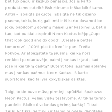
bet tuo pačiu ir kažkuo panašios. Jos iš karto
produktams suteikė išskirtinumo ir šiuolaikiškumo.
Antra – išbaigta pakuotė. Išbaigta ne tik dizaino
prasme, tokia, kurią gali imti ir iš karto dovanoti be
jokių papildomų dovanų maišelių ar kaspinėlių, bet ir
tuo, kad puikiai atspindi Neon Kactus idėją: „Cups
that look good and do good“, „Create a better
tomorrow“, „100% plastic free“ ir pan. Trečia –
kokybė. Ar atpažįstate tą jausmą, kai ką nors
renkiesi parduotuvėje, paimi į rankas ir jauti, kad
jose laikai tikrą daiktą? Būtent toks jausmas aplankė
mus į rankas paėmus Neon Kactus. Iš karto
supratome, kad tai yra kokybiškas daiktas.
Taigi, tokie buvo mūsų pirmieji įspūdžiai išpakavus
Neon Kactus. Vėliau viską testavome. Ar tikrai termo
puodelis išlaiko 6 valandas gėrimą karštą? Tikrai
TAIP! Ar tikrai gertuvių ir termo puodelių dangteliai