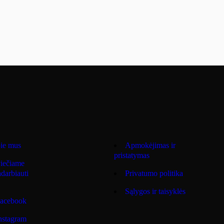
ie mus
Apmokėjimas ir
pristatymas
iečiame
darbiauti
Privatumo politika
Sąlygos ir taisyklės
acebook
nstagram