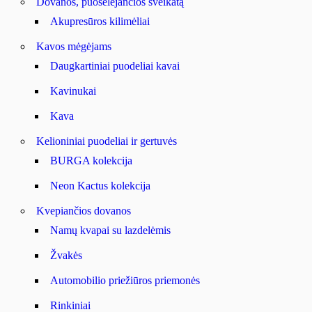
Dovanos, puoselėjančios sveikatą
Akupresūros kilimėliai
Kavos mėgėjams
Daugkartiniai puodeliai kavai
Kavinukai
Kava
Kelioniniai puodeliai ir gertuvės
BURGA kolekcija
Neon Kactus kolekcija
Kvepiančios dovanos
Namų kvapai su lazdelėmis
Žvakės
Automobilio priežiūros priemonės
Rinkiniai