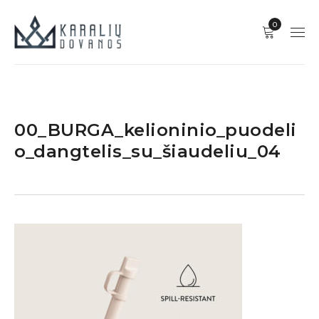
0
00_BURGA_kelioninio_puodeli
o_dangtelis_su_šiaudeliu_04