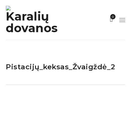
0
Pistacijų_keksas_Žvaigždė_2