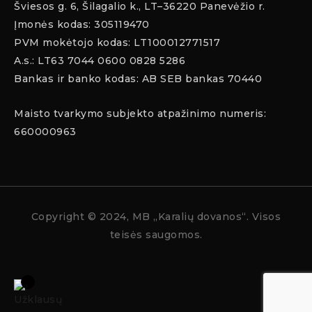
Šviesos g. 6, Šilagalio k., LT–36220 Panevėžio r.
Įmonės kodas: 305119470
PVM mokėtojo kodas: LT100012771517
A.s.: LT63 7044 0600 0828 5286
Bankas ir banko kodas: AB SEB bankas 70440
Maisto tvarkymo subjekto atpažinimo numeris:
660000963
Copyright
© 2024, MB „Karalių dovanos“. Visos
teisės saugomos.