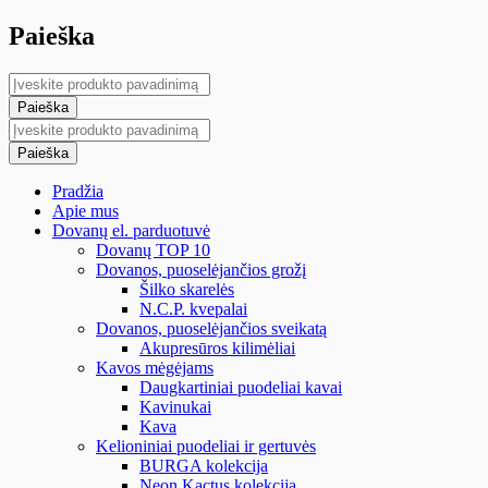
Paieška
Pradžia
Apie mus
Dovanų el. parduotuvė
Dovanų TOP 10
Dovanos, puoselėjančios grožį
Šilko skarelės
N.C.P. kvepalai
Dovanos, puoselėjančios sveikatą
Akupresūros kilimėliai
Kavos mėgėjams
Daugkartiniai puodeliai kavai
Kavinukai
Kava
Kelioniniai puodeliai ir gertuvės
BURGA kolekcija
Neon Kactus kolekcija