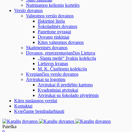
Nutrinamos kelionių kortelės
Verslo dovanos
Valgomos verslo dovanos
Išskirtinė linija
Šokoladinės dovanos
Panettone pyragai
Dovanų rinkiniai
Kitos valgomos dovanos
Skaitmeninės dovanos
Dovanos, reprezentuojančios Lietuvą
„Slapta meilė“ žvakių kolekcija
Lietuvos kvapas
M. K. Čiurlionio kolekcija
Kvepiančios verslo dovanos
Atvirukai su logotipu
Atvirukai iš perdirbto kartono
Kvadratiniai atvirukai
Atvirukai su šokolado plytelėmis
Kitos paslaugos verslui
Kontaktai
Kviečiame bendradarbiauti
Paieška
0