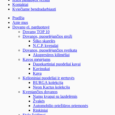
Kontaktai
Kviečiame bendradarbiauti
Pradžia
Apie mus
Dovanų el. parduotuvė
Dovanų TOP 10
Dovanos, puoselėjančios grožį
Šilko skarelės
N.C.P. kvepalai
Dovanos, puoselėjančios sveikatą
Akupresūros kilimėliai
Kavos mėgėjams
Daugkartiniai puodeliai kavai
Kavinukai
Kava
Kelioniniai puodeliai ir gertuvės
BURGA kolekcija
Neon Kactus kolekcija
Kvepiančios dovanos
Namų kvapai su lazdelėmis
Žvakės
Automobilio priežiūros priemonės
Rinkiniai
Stalo žaidimai