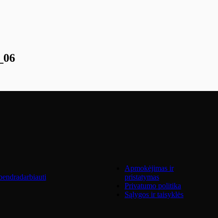
_06
Apmokėjimas ir
endradarbiauti
pristatymas
Privatumo politika
Sąlygos ir taisyklės