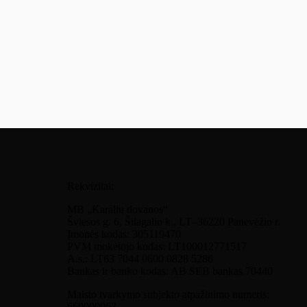
Rekvizitai:
MB „Karalių dovanos“
Šviesos g. 6, Šilagalio k., LT–36220 Panevėžio r.
Įmonės kodas: 305119470
PVM mokėtojo kodas: LT100012771517
A.s.: LT63 7044 0600 0828 5286
Bankas ir banko kodas: AB SEB bankas 70440
Maisto tvarkymo subjekto atpažinimo numeris:
660000963