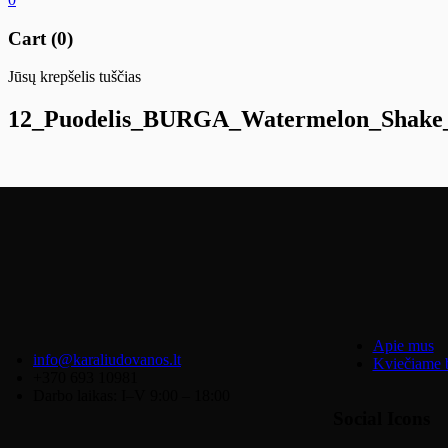
Cart (0)
Jūsų krepšelis tuščias
12_Puodelis_BURGA_Watermelon_Shake
Apie mus
info@karaliudovanos.lt
Kviečiame b
+370 693 10981
Darbo laikas: I–V 9:00 – 18:00
Social Icons