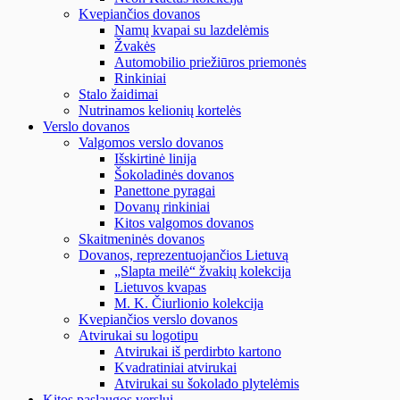
Kvepiančios dovanos
Namų kvapai su lazdelėmis
Žvakės
Automobilio priežiūros priemonės
Rinkiniai
Stalo žaidimai
Nutrinamos kelionių kortelės
Verslo dovanos
Valgomos verslo dovanos
Išskirtinė linija
Šokoladinės dovanos
Panettone pyragai
Dovanų rinkiniai
Kitos valgomos dovanos
Skaitmeninės dovanos
Dovanos, reprezentuojančios Lietuvą
„Slapta meilė“ žvakių kolekcija
Lietuvos kvapas
M. K. Čiurlionio kolekcija
Kvepiančios verslo dovanos
Atvirukai su logotipu
Atvirukai iš perdirbto kartono
Kvadratiniai atvirukai
Atvirukai su šokolado plytelėmis
Kitos paslaugos verslui