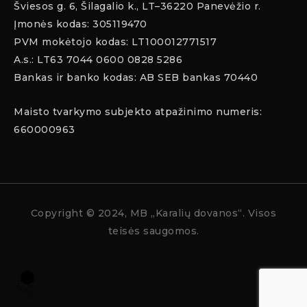
Šviesos g. 6, Šilagalio k., LT–36220 Panevėžio r.
Įmonės kodas: 305119470
PVM mokėtojo kodas: LT100012771517
A.s.: LT63 7044 0600 0828 5286
Bankas ir banko kodas: AB SEB bankas 70440
Maisto tvarkymo subjekto atpažinimo numeris:
660000963
Copyright
© 2024, MB „Karalių dovanos“. Visos
teisės saugomos.