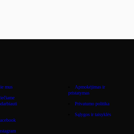
ie mus
Apmokėjimas ir
pristatymas
iečiame
darbiauti
Privatumo politika
Sąlygos ir taisyklės
acebook
nstagram