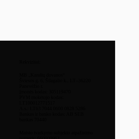
Rekvizitai:
MB „Karalių dovanos“
Šviesos g. 6, Šilagalio k., LT–36220
Panevėžio r.
Įmonės kodas: 305119470
PVM mokėtojo kodas:
LT100012771517
A.s.: LT63 7044 0600 0828 5286
Bankas ir banko kodas: AB SEB
bankas 70440
Maisto tvarkymo subjekto atpažinimo
numeris: 660000963