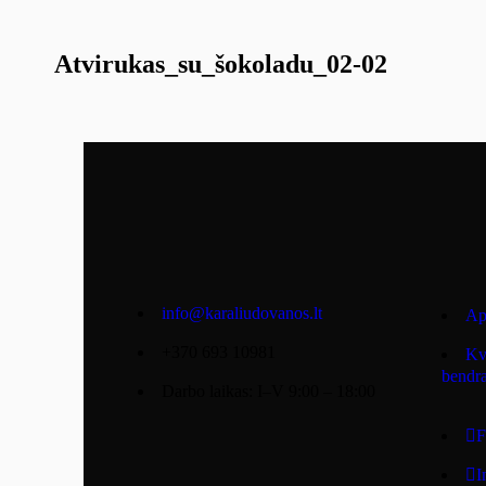
Atvirukas_su_šokoladu_02-02
info@karaliudovanos.lt
Ap
+370 693 10981
Kv
bendra
Darbo laikas: I–V 9:00 – 18:00
F
I