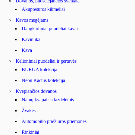
Dovanos, puoselėjančios sveikatą
Akupresūros kilimėliai
Kavos mėgėjams
Daugkartiniai puodeliai kavai
Kavinukai
Kava
Kelioniniai puodeliai ir gertuvės
BURGA kolekcija
Neon Kactus kolekcija
Kvepiančios dovanos
Namų kvapai su lazdelėmis
Žvakės
Automobilio priežiūros priemonės
Rinkiniai