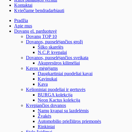
Kontaktai
Kviečiame bendradarbiauti
Pradžia
Apie mus
Dovanų el. parduotuvė
Dovanų TOP 10
Dovanos, puoselėjančios grožį
Šilko skarelės
N.C.P. kvepalai
Dovanos, puoselėjančios sveikatą
Akupresūros kilimėliai
Kavos mėgėjams
Daugkartiniai puodeliai kavai
Kavinukai
Kava
Kelioniniai puodeliai ir gertuvės
BURGA kolekcija
Neon Kactus kolekcija
Kvepiančios dovanos
Namų kvapai su lazdelėmis
Žvakės
Automobilio priežiūros priemonės
Rinkiniai
Stalo žaidimai