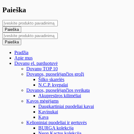
Paieška
Pradžia
Apie mus
Dovanų el. parduotuvė
Dovanų TOP 10
Dovanos, puoselėjančios grožį
Šilko skarelės
N.C.P. kvepalai
Dovanos, puoselėjančios sveikatą
Akupresūros kilimėliai
Kavos mėgėjams
Daugkartiniai puodeliai kavai
Kavinukai
Kava
Kelioniniai puodeliai ir gertuvės
BURGA kolekcija
Neon Kactus kolekcija