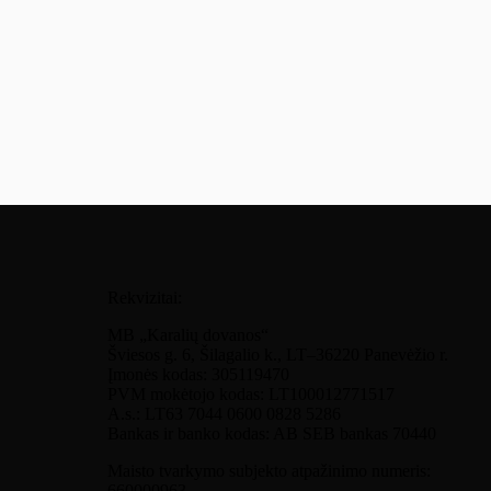
Rekvizitai:
MB „Karalių dovanos“
Šviesos g. 6, Šilagalio k., LT–36220 Panevėžio r.
Įmonės kodas: 305119470
PVM mokėtojo kodas: LT100012771517
A.s.: LT63 7044 0600 0828 5286
Bankas ir banko kodas: AB SEB bankas 70440
Maisto tvarkymo subjekto atpažinimo numeris:
660000963