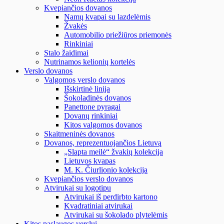
Kvepiančios dovanos
Namų kvapai su lazdelėmis
Žvakės
Automobilio priežiūros priemonės
Rinkiniai
Stalo žaidimai
Nutrinamos kelionių kortelės
Verslo dovanos
Valgomos verslo dovanos
Išskirtinė linija
Šokoladinės dovanos
Panettone pyragai
Dovanų rinkiniai
Kitos valgomos dovanos
Skaitmeninės dovanos
Dovanos, reprezentuojančios Lietuvą
„Slapta meilė“ žvakių kolekcija
Lietuvos kvapas
M. K. Čiurlionio kolekcija
Kvepiančios verslo dovanos
Atvirukai su logotipu
Atvirukai iš perdirbto kartono
Kvadratiniai atvirukai
Atvirukai su šokolado plytelėmis
Kitos paslaugos verslui