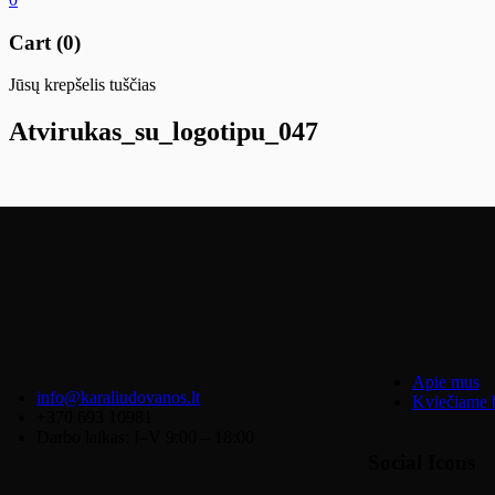
Cart (0)
Jūsų krepšelis tuščias
Atvirukas_su_logotipu_047
Apie mus
info@karaliudovanos.lt
Kviečiame b
+370 693 10981
Darbo laikas: I–V 9:00 – 18:00
Social Icons