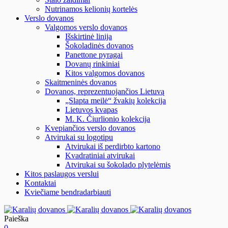
Nutrinamos kelionių kortelės
Verslo dovanos
Valgomos verslo dovanos
Išskirtinė linija
Šokoladinės dovanos
Panettone pyragai
Dovanų rinkiniai
Kitos valgomos dovanos
Skaitmeninės dovanos
Dovanos, reprezentuojančios Lietuvą
„Slapta meilė“ žvakių kolekcija
Lietuvos kvapas
M. K. Čiurlionio kolekcija
Kvepiančios verslo dovanos
Atvirukai su logotipu
Atvirukai iš perdirbto kartono
Kvadratiniai atvirukai
Atvirukai su šokolado plytelėmis
Kitos paslaugos verslui
Kontaktai
Kviečiame bendradarbiauti
Paieška
0