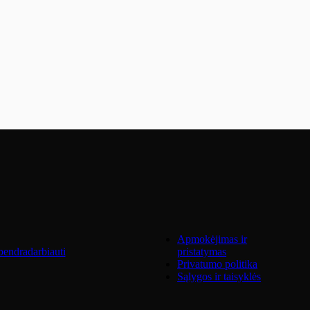
Apmokėjimas ir
endradarbiauti
pristatymas
Privatumo politika
Sąlygos ir taisyklės