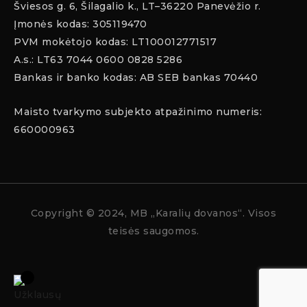
Šviesos g. 6, Šilagalio k., LT–36220 Panevėžio r.
Įmonės kodas: 305119470
PVM mokėtojo kodas: LT100012771517
A.s.: LT63 7044 0600 0828 5286
Bankas ir banko kodas: AB SEB bankas 70440
Maisto tvarkymo subjekto atpažinimo numeris:
660000963
Copyright
© 2024, MB „Karalių dovanos“. Visos
teisės saugomos.