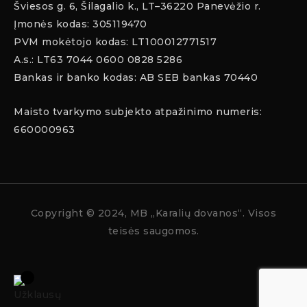
Šviesos g. 6, Šilagalio k., LT–36220 Panevėžio r.
Įmonės kodas: 305119470
PVM mokėtojo kodas: LT100012771517
A.s.: LT63 7044 0600 0828 5286
Bankas ir banko kodas: AB SEB bankas 70440
Maisto tvarkymo subjekto atpažinimo numeris:
660000963
Copyright
© 2024, MB „Karalių dovanos“. Visos
teisės saugomos.