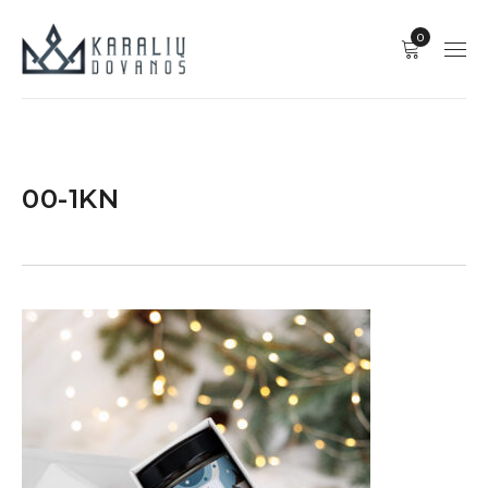
0
00-1KN