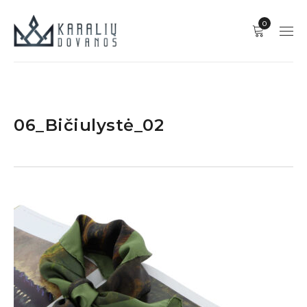
0
06_Bičiulystė_02