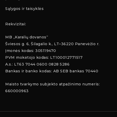
Sąlygos ir taisyklės
Rekvizitai:
MB „Karalių dovanos“
Šviesos g. 6, Šilagalio k., LT–36220 Panevėžio r.
Įmonės kodas: 305119470
PVM mokėtojo kodas: LT100012771517
A.s.: LT63 7044 0600 0828 5286
Bankas ir banko kodas: AB SEB bankas 70440
Maisto tvarkymo subjekto atpažinimo numeris:
660000963