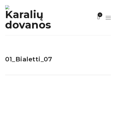
0
01_Bialetti_07