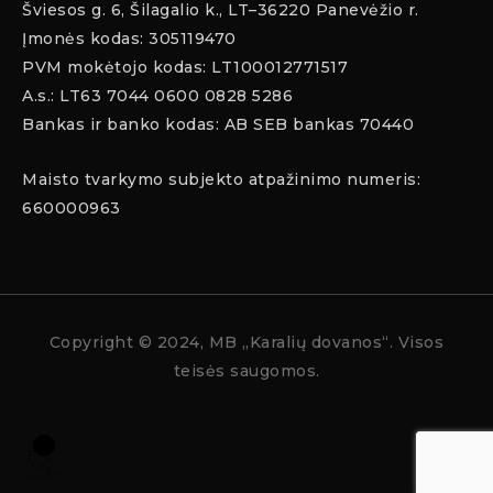
Šviesos g. 6, Šilagalio k., LT–36220 Panevėžio r.
Įmonės kodas: 305119470
PVM mokėtojo kodas: LT100012771517
A.s.: LT63 7044 0600 0828 5286
Bankas ir banko kodas: AB SEB bankas 70440
Maisto tvarkymo subjekto atpažinimo numeris:
660000963
Copyright
© 2024, MB „Karalių dovanos“. Visos
teisės saugomos.