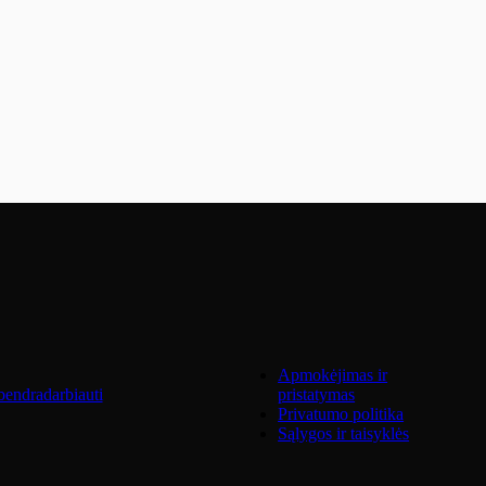
Apmokėjimas ir
endradarbiauti
pristatymas
Privatumo politika
Sąlygos ir taisyklės