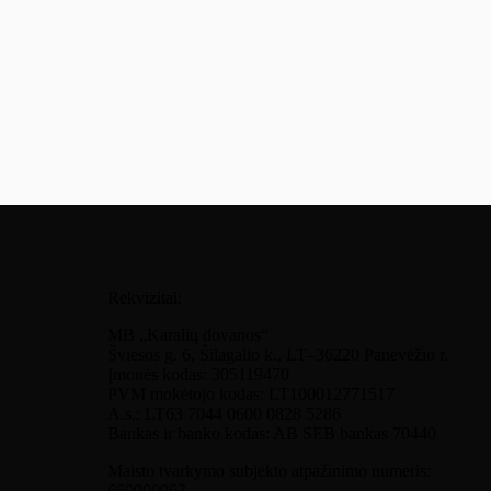
Rekvizitai:
MB „Karalių dovanos“
Šviesos g. 6, Šilagalio k., LT–36220 Panevėžio r.
Įmonės kodas: 305119470
PVM mokėtojo kodas: LT100012771517
A.s.: LT63 7044 0600 0828 5286
Bankas ir banko kodas: AB SEB bankas 70440
Maisto tvarkymo subjekto atpažinimo numeris:
660000963