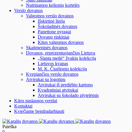
Nutrinamos kelionių kortelės
Verslo dovanos
Valgomos verslo dovanos
Išskirtinė linija
Šokoladinės dovanos
Panettone pyragai
Dovanų rinkiniai
Kitos valgomos dovanos
Skaitmeninės dovanos
Dovanos, reprezentuojančios Lietuvą
„Slapta meilė“ žvakių kolekcija
Lietuvos kvapas
M. K. Čiurlionio kolekcija
Kvepiančios verslo dovanos
Atvirukai su logotipu
Atvirukai iš perdirbto kartono
Kvadratiniai atvirukai
Atvirukai su šokolado plytelėmis
Kitos paslaugos verslui
Kontaktai
Kviečiame bendradarbiauti
Paieška
0