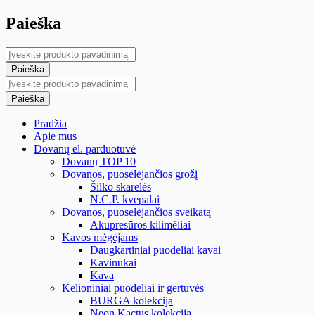
Paieška
Pradžia
Apie mus
Dovanų el. parduotuvė
Dovanų TOP 10
Dovanos, puoselėjančios grožį
Šilko skarelės
N.C.P. kvepalai
Dovanos, puoselėjančios sveikatą
Akupresūros kilimėliai
Kavos mėgėjams
Daugkartiniai puodeliai kavai
Kavinukai
Kava
Kelioniniai puodeliai ir gertuvės
BURGA kolekcija
Neon Kactus kolekcija