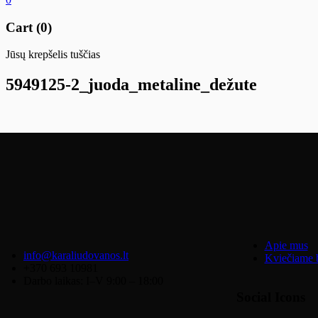
Cart (0)
Jūsų krepšelis tuščias
5949125-2_juoda_metaline_dežute
Apie mus
info@karaliudovanos.lt
Kviečiame b
+370 693 10981
Darbo laikas: I–V 9:00 – 18:00
Social Icons