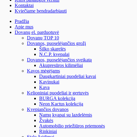
Kontaktai
Kviečiame bendradarbiauti
Pradžia
Apie mus
Dovanų el. parduotuvė
Dovanų TOP 10
Dovanos, puoselėjančios grožį
Šilko skarelės
N.C.P. kvepalai
Dovanos, puoselėjančios sveikatą
Akupresūros kilimėliai
Kavos mėgėjams
Daugkartiniai puodeliai kavai
Kavinukai
Kava
Kelioniniai puodeliai ir gertuvės
BURGA kolekcija
Neon Kactus kolekcija
Kvepiančios dovanos
Namų kvapai su lazdelėmis
Žvakės
Automobilio priežiūros priemonės
Rinkiniai
Stalo žaidimai