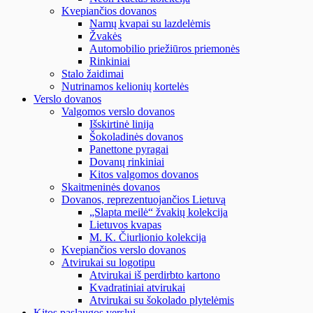
Kvepiančios dovanos
Namų kvapai su lazdelėmis
Žvakės
Automobilio priežiūros priemonės
Rinkiniai
Stalo žaidimai
Nutrinamos kelionių kortelės
Verslo dovanos
Valgomos verslo dovanos
Išskirtinė linija
Šokoladinės dovanos
Panettone pyragai
Dovanų rinkiniai
Kitos valgomos dovanos
Skaitmeninės dovanos
Dovanos, reprezentuojančios Lietuvą
„Slapta meilė“ žvakių kolekcija
Lietuvos kvapas
M. K. Čiurlionio kolekcija
Kvepiančios verslo dovanos
Atvirukai su logotipu
Atvirukai iš perdirbto kartono
Kvadratiniai atvirukai
Atvirukai su šokolado plytelėmis
Kitos paslaugos verslui