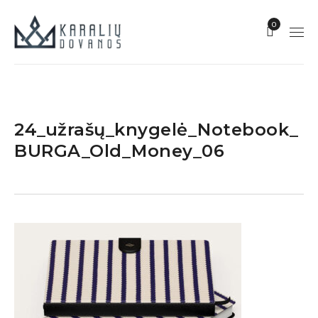
0
24_užrašų_knygelė_Notebook_
BURGA_Old_Money_06