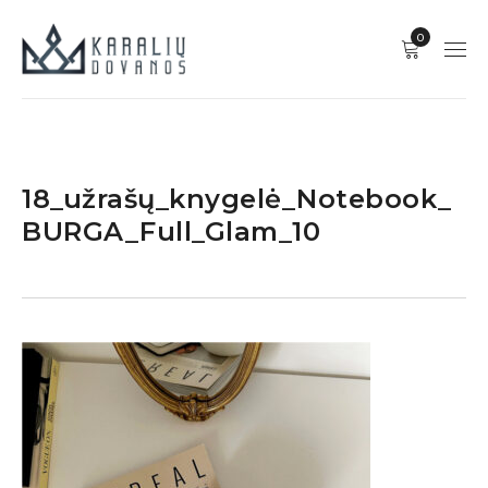
0
18_užrašų_knygelė_Notebook_
BURGA_Full_Glam_10