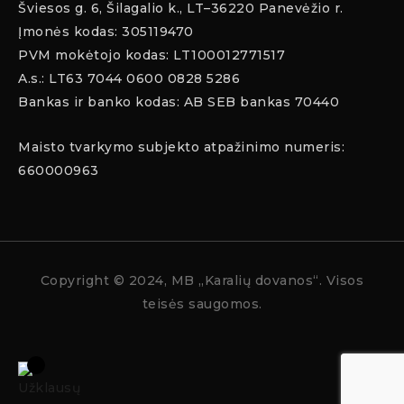
Šviesos g. 6, Šilagalio k., LT–36220 Panevėžio r.
Įmonės kodas: 305119470
PVM mokėtojo kodas: LT100012771517
A.s.: LT63 7044 0600 0828 5286
Bankas ir banko kodas: AB SEB bankas 70440
Maisto tvarkymo subjekto atpažinimo numeris:
660000963
Copyright
© 2024, MB „Karalių dovanos“. Visos
teisės saugomos.