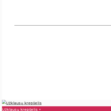
Užklausų krepšelis
×