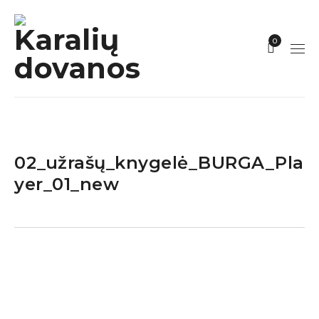
0
02_užrašų_knygelė_BURGA_Pla
yer_01_new