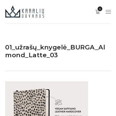
0
01_užrašų_knygelė_BURGA_Al
mond_Latte_03