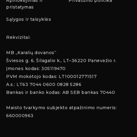
Apmokėjimas ir
Privatumo politika
pristatymas
Sąlygos ir taisyklės
Rekvizitai:
MB „Karalių dovanos“
Šviesos g. 6, Šilagalio k., LT–36220 Panevėžio r.
Įmonės kodas: 305119470
PVM mokėtojo kodas: LT100012771517
A.s.: LT63 7044 0600 0828 5286
Bankas ir banko kodas: AB SEB bankas 70440
Maisto tvarkymo subjekto atpažinimo numeris:
660000963