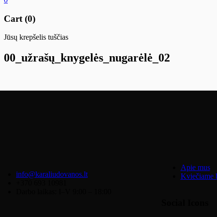
Cart (0)
Jūsų krepšelis tuščias
00_užrašų_knygelės_nugarėlė_02
Apie mus
info@karaliudovanos.lt
Kviečiame b
+370 693 10981
Darbo laikas: I–V 9:00 – 18:00
Social Icons