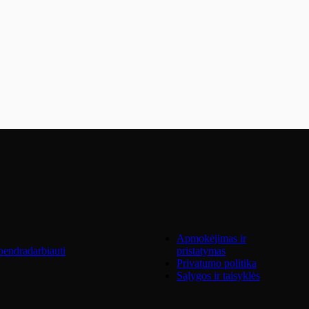
Apmokėjimas ir
endradarbiauti
pristatymas
Privatumo politika
Sąlygos ir taisyklės