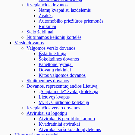
Kvepiančios dovanos
Namų kvapai su lazdelėmis
Žvakės
Automobilio priežiūros priemonės
Rinkiniai
Stalo žaidimai
Nutrinamos kelionių kortelės
Verslo dovanos
Valgomos verslo dovanos
Išskirtinė linija
Šokoladinės dovanos
Panettone pyragai
Dovanų rinkiniai
Kitos valgomos dovanos
Skaitmeninės dovanos
Dovanos, reprezentuojančios Lietuvą
„Slapta meilė“ žvakių kolekcija
Lietuvos kvapas
M. K. Čiurlionio kolekcija
Kvepiančios verslo dovanos
Atvirukai su logotipu
Atvirukai iš perdirbto kartono
Kvadratiniai atvirukai
Atvirukai su šokolado plytelėmis
Kitos paslaugos verslui