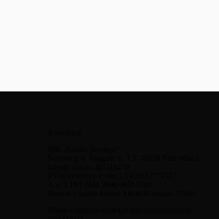
Rekvizitai:
MB „Karalių dovanos“
Šviesos g. 6, Šilagalio k., LT–36220 Panevėžio r.
Įmonės kodas: 305119470
PVM mokėtojo kodas: LT100012771517
A.s.: LT63 7044 0600 0828 5286
Bankas ir banko kodas: AB SEB bankas 70440
Maisto tvarkymo subjekto atpažinimo numeris:
660000963