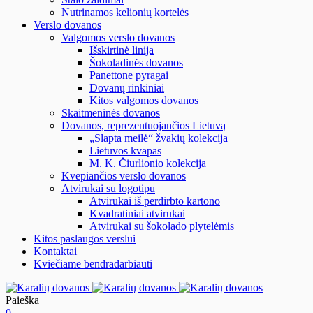
Nutrinamos kelionių kortelės
Verslo dovanos
Valgomos verslo dovanos
Išskirtinė linija
Šokoladinės dovanos
Panettone pyragai
Dovanų rinkiniai
Kitos valgomos dovanos
Skaitmeninės dovanos
Dovanos, reprezentuojančios Lietuvą
„Slapta meilė“ žvakių kolekcija
Lietuvos kvapas
M. K. Čiurlionio kolekcija
Kvepiančios verslo dovanos
Atvirukai su logotipu
Atvirukai iš perdirbto kartono
Kvadratiniai atvirukai
Atvirukai su šokolado plytelėmis
Kitos paslaugos verslui
Kontaktai
Kviečiame bendradarbiauti
Paieška
0