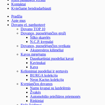
Kontaktai
Kviečiame bendradarbiauti
Pradžia
Apie mus
Dovanų el. parduotuvė
Dovanų TOP 10
Dovanos, puoselėjančios grožį
Šilko skarelės
N.C.P. kvepalai
Dovanos, puoselėjančios sveikatą
Akupresūros kilimėliai
Kavos mėgėjams
Daugkartiniai puodeliai kavai
Kavinukai
Kava
Kelioniniai puodeliai ir gertuvės
BURGA kolekcija
Neon Kactus kolekcija
Kvepiančios dovanos
Namų kvapai su lazdelėmis
Žvakės
Automobilio priežiūros priemonės
Rinkiniai
Stalo žaidimai