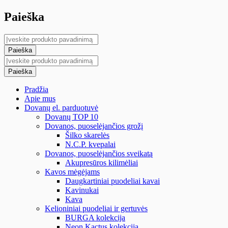
Paieška
Pradžia
Apie mus
Dovanų el. parduotuvė
Dovanų TOP 10
Dovanos, puoselėjančios grožį
Šilko skarelės
N.C.P. kvepalai
Dovanos, puoselėjančios sveikatą
Akupresūros kilimėliai
Kavos mėgėjams
Daugkartiniai puodeliai kavai
Kavinukai
Kava
Kelioniniai puodeliai ir gertuvės
BURGA kolekcija
Neon Kactus kolekcija